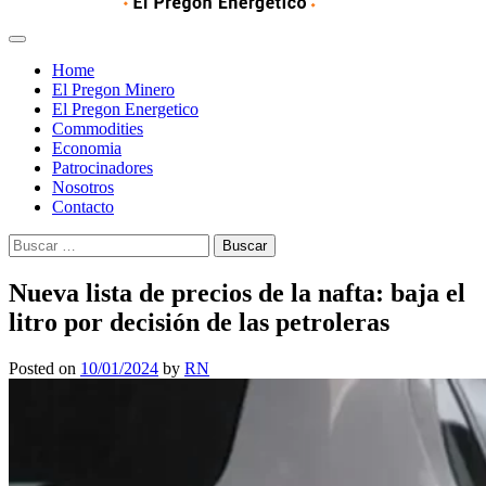
Home
El Pregon Minero
El Pregon Energetico
Commodities
Economia
Patrocinadores
Nosotros
Contacto
Buscar:
Nueva lista de precios de la nafta: baja el
litro por decisión de las petroleras
Posted on
10/01/2024
by
RN