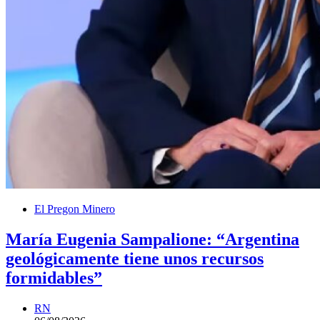
El Pregon Minero
María Eugenia Sampalione: “Argentina
geológicamente tiene unos recursos
formidables”
RN