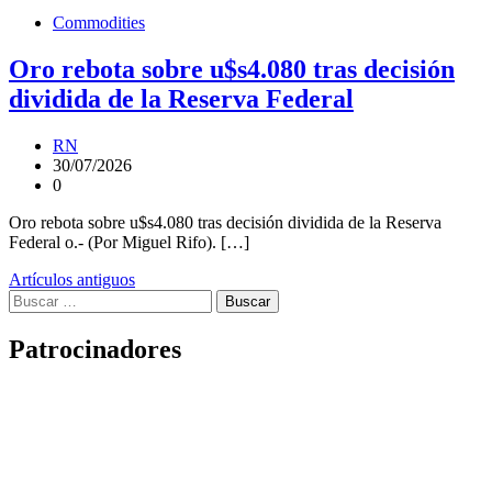
Commodities
Oro rebota sobre u$s4.080 tras decisión
dividida de la Reserva Federal
RN
30/07/2026
0
Oro rebota sobre u$s4.080 tras decisión dividida de la Reserva
Federal o.- (Por Miguel Rifo). […]
Navegación
Artículos antiguos
Buscar:
de
entradas
Patrocinadores