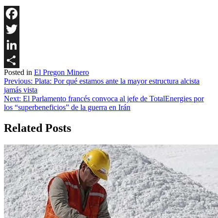
Facebook
Twitter
LinkedIn
Posted in
El Pregon Minero
Share
Navegación
Previous:
Plata: Por qué estamos ante la mayor estructura alcista
jamás vista
de
Next:
El Parlamento francés convoca al jefe de TotalEnergies por
entradas
los “superbeneficios” de la guerra en Irán
Related Posts