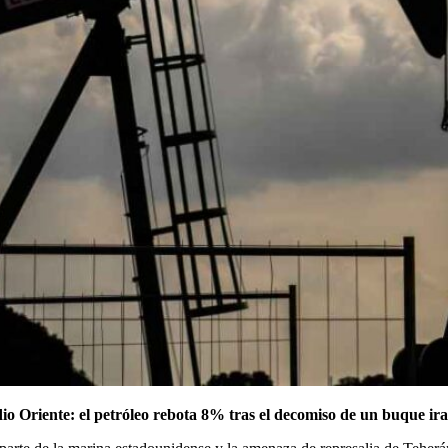
dio Oriente: el petróleo rebota 8% tras el decomiso de un buque ir