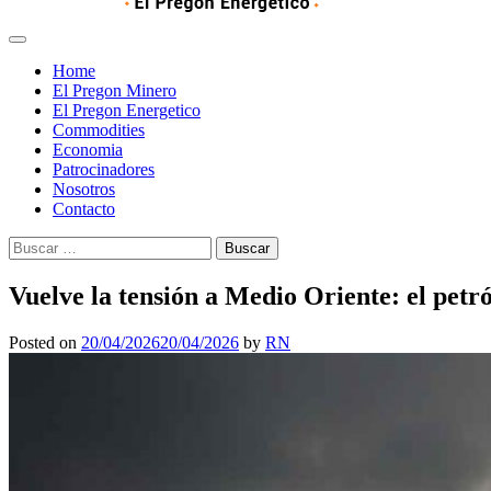
Home
El Pregon Minero
El Pregon Energetico
Commodities
Economia
Patrocinadores
Nosotros
Contacto
Buscar:
Vuelve la tensión a Medio Oriente: el petr
Posted on
20/04/2026
20/04/2026
by
RN