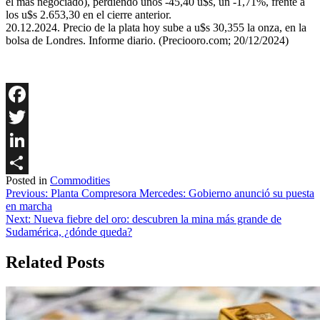
el más negociado), perdiendo unos -45,40 u$s, un -1,71%, frente a
los u$s 2.653,30 en el cierre anterior.
20.12.2024. Precio de la plata hoy sube a u$s 30,355 la onza, en la
bolsa de Londres. Informe diario. (Preciooro.com; 20/12/2024)
Facebook
Twitter
LinkedIn
Posted in
Commodities
Share
Navegación
Previous:
Planta Compresora Mercedes: Gobierno anunció su puesta
en marcha
de
Next:
Nueva fiebre del oro: descubren la mina más grande de
entradas
Sudamérica, ¿dónde queda?
Related Posts