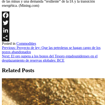
de las minas y una demanda “resiliente” de la IA y la transición
energética. (Mining.com)
Facebook
Twitter
LinkedIn
Posted in
Commodities
Share
Navegación
Previous:
Proyecto de ley: Que las petroleras se hagan cargo de los
pozos abandonados
de
Next:
El oro supera a los bonos del Tesoro estadounidenses en el
entradas
desplazamiento de reservas globales: BCE
Related Posts