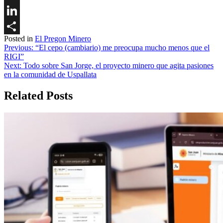
Twitter
LinkedIn
Posted in
El Pregon Minero
Share
Navegación
Previous:
“El cepo (cambiario) me preocupa mucho menos que el
RIGI”
de
Next:
Todo sobre San Jorge, el proyecto minero que agita pasiones
entradas
en la comunidad de Uspallata
Related Posts