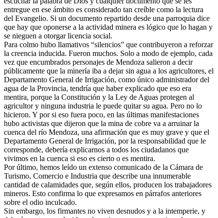
escuchar la palabra de Dios y cualquier documento que se les
entregue en ese ámbito es considerado tan creíble como la lectura
del Evangelio. Si un documento repartido desde una parroquia dice
que hay que oponerse a la actividad minera es lógico que lo hagan y
se nieguen a otorgar licencia social.
Para colmo hubo llamativos “silencios” que contribuyeron a reforzar
la creencia inducida. Fueron muchos. Solo a modo de ejemplo, cada
vez que encumbrados personajes de Mendoza salieron a decir
públicamente que la minería iba a dejar sin agua a los agricultores, el
Departamento General de Irrigación, como único administrador del
agua de la Provincia, tendría que haber explicado que eso era
mentira, porque la Constitución y la Ley de Aguas protegen al
agricultor y ninguna industria le puede quitar su agua. Pero no lo
hicieron. Y por si eso fuera poco, en las últimas manifestaciones
hubo activistas que dijeron que la mina de cobre va a arruinar la
cuenca del río Mendoza, una afirmación que es muy grave y que el
Departamento General de Irrigación, por la responsabilidad que le
corresponde, debería explicarnos a todos los ciudadanos que
vivimos en la cuenca si eso es cierto o es mentira.
Por último, hemos leído un extenso comunicado de la Cámara de
Turismo, Comercio e Industria que describe una innumerable
cantidad de calamidades que, según ellos, producen los trabajadores
mineros. Esto confirma lo que expresamos en párrafos anteriores
sobre el odio inculcado.
Sin embargo, los firmantes no viven desnudos y a la intemperie, y