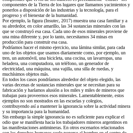
componentes de la Tierra de los lugares que llamamos yacimientos y
ponerlos a disposición de las industrias y la tecnología, para el
progreso y el bienestar de la humanidad.
Por ejemplo, la figura (Insutec, 2017) muestra una casa familiar y a
su alrededor, en color amarillo, las 34 sustancias minerales con las
que se construyó esa casa. Cada uno de esos minerales proviene de
una mina diferente y, por lo tanto, necesitamos 34 minas en
producción para construir esa casa.
Podríamos hacer el mismo ejercicio, una lámina similar, para cada
uno de los objetos que usamos diariamente como, por ejemplo, un
tren, un automóvil, una bicicleta, una cocina, un lavarropas, una
heladera, una computadora, un teléfono, un generador de
electricidad, una máquina, una vajilla, una silla de ruedas, y
muchísimos objetos más.
En todos los casos pondríamos alrededor del objeto elegido, las
varias decenas de sustancias minerales que se necesitan para su
fabricación y haríamos alusión a los miles y miles de mineros que
trabajan para proveernos esos minerales. Lamentablemente, estos
ejemplos no son mostrados en las escuelas y colegios,
contribuyendo así a mantener la ignorancia sobre la actividad minera
y su importancia para la humanidad.
Sin embargo la simple ignorancia no es suficiente para explicar el
odio que se manifiesta hacia los trabajadores mineros argentinos en
las manifestaciones antimineras. En otros escenarios relacionados
con los derechos humanos suele ponerse al hombre en el centro de