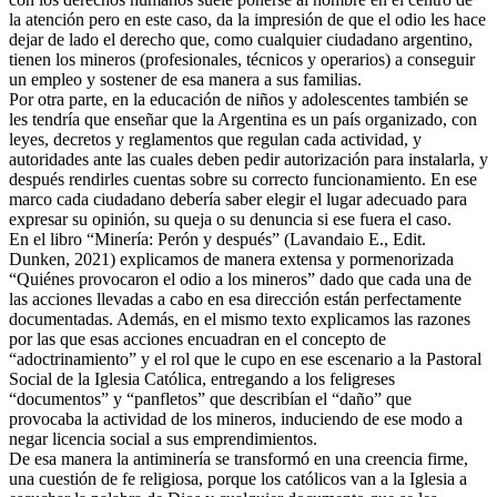
la atención pero en este caso, da la impresión de que el odio les hace
dejar de lado el derecho que, como cualquier ciudadano argentino,
tienen los mineros (profesionales, técnicos y operarios) a conseguir
un empleo y sostener de esa manera a sus familias.
Por otra parte, en la educación de niños y adolescentes también se
les tendría que enseñar que la Argentina es un país organizado, con
leyes, decretos y reglamentos que regulan cada actividad, y
autoridades ante las cuales deben pedir autorización para instalarla, y
después rendirles cuentas sobre su correcto funcionamiento. En ese
marco cada ciudadano debería saber elegir el lugar adecuado para
expresar su opinión, su queja o su denuncia si ese fuera el caso.
En el libro “Minería: Perón y después” (Lavandaio E., Edit.
Dunken, 2021) explicamos de manera extensa y pormenorizada
“Quiénes provocaron el odio a los mineros” dado que cada una de
las acciones llevadas a cabo en esa dirección están perfectamente
documentadas. Además, en el mismo texto explicamos las razones
por las que esas acciones encuadran en el concepto de
“adoctrinamiento” y el rol que le cupo en ese escenario a la Pastoral
Social de la Iglesia Católica, entregando a los feligreses
“documentos” y “panfletos” que describían el “daño” que
provocaba la actividad de los mineros, induciendo de ese modo a
negar licencia social a sus emprendimientos.
De esa manera la antiminería se transformó en una creencia firme,
una cuestión de fe religiosa, porque los católicos van a la Iglesia a