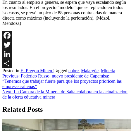
En cuanto al empleo a generar, se espera que vaya escalando según
los resultados. En el proyecto “modelo” que es replicado en todos
lso casos, se prevé un pico de 88 personas contratadas de manera
directa como máximo (incluyendo la perforación). (Mdzol,
Mendoza)
Facebook
Twitter
LinkedIn
Posted in
El Pregon Minero
Tagged
cobre
,
Malargüe
,
Minería
Share
Navegación
Previous:
Federico Russo, nuevo presidente de Capemisa:
“Tenemos que trabajar fuerte para que los proyectos prioricen las
de
empresas salteñas”
entradas
Next:
La Cámara de la Minería de Salta colabora en la actualización
de la oferta educativa minera
Related Posts