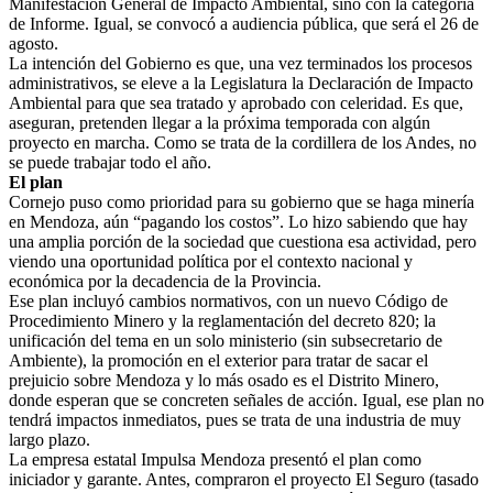
Manifestación General de Impacto Ambiental, sino con la categoría
de Informe. Igual, se convocó a audiencia pública, que será el 26 de
agosto.
La intención del Gobierno es que, una vez terminados los procesos
administrativos, se eleve a la Legislatura la Declaración de Impacto
Ambiental para que sea tratado y aprobado con celeridad. Es que,
aseguran, pretenden llegar a la próxima temporada con algún
proyecto en marcha. Como se trata de la cordillera de los Andes, no
se puede trabajar todo el año.
El plan
Cornejo puso como prioridad para su gobierno que se haga minería
en Mendoza, aún “pagando los costos”. Lo hizo sabiendo que hay
una amplia porción de la sociedad que cuestiona esa actividad, pero
viendo una oportunidad política por el contexto nacional y
económica por la decadencia de la Provincia.
Ese plan incluyó cambios normativos, con un nuevo Código de
Procedimiento Minero y la reglamentación del decreto 820; la
unificación del tema en un solo ministerio (sin subsecretario de
Ambiente), la promoción en el exterior para tratar de sacar el
prejuicio sobre Mendoza y lo más osado es el Distrito Minero,
donde esperan que se concreten señales de acción. Igual, ese plan no
tendrá impactos inmediatos, pues se trata de una industria de muy
largo plazo.
La empresa estatal Impulsa Mendoza presentó el plan como
iniciador y garante. Antes, compraron el proyecto El Seguro (tasado