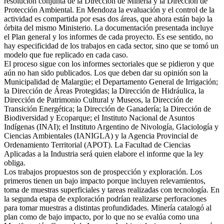
resolución conjunta de la Dirección de Minería y la Dirección de
Protección Ambiental. En Mendoza la evaluación y el control de la
actividad es compartida por esas dos áreas, que ahora están bajo la
órbita del mismo Ministerio. La documentación presentada incluye
el Plan general y los informes de cada proyecto. Es ese sentido, no
hay especificidad de los trabajos en cada sector, sino que se tomó un
modelo que fue replicado en cada caso.
El proceso sigue con los informes sectoriales que se pidieron y que
aún no han sido publicados. Los que deben dar su opinión son la
Municipalidad de Malargüe; el Departamento General de Irrigación;
la Dirección de Áreas Protegidas; la Dirección de Hidráulica, la
Dirección de Patrimonio Cultural y Museos, la Dirección de
Transición Energética; la Dirección de Ganadería; la Dirección de
Biodiversidad y Ecoparque; el Instituto Nacional de Asuntos
Indígenas (INAI); el Instituto Argentino de Nivología, Glaciología y
Ciencias Ambientales (IANIGLA) y la Agencia Provincial de
Ordenamiento Territorial (APOT). La Facultad de Ciencias
Aplicadas a la Industria será quien elabore el informe que la ley
obliga.
Los trabajos propuestos son de prospección y exploración. Los
primeros tienen un bajo impacto porque incluyen relevamientos,
toma de muestras superficiales y tareas realizadas con tecnología. En
la segunda etapa de exploración podrían realizarse perforaciones
para tomar muestras a distintas profundidades. Minería catalogó al
plan como de bajo impacto, por lo que no se evalúa como una