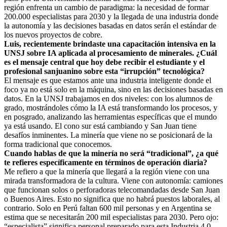
región enfrenta un cambio de paradigma: la necesidad de formar
200.000 especialistas para 2030 y la llegada de una industria donde
la autonomía y las decisiones basadas en datos serán el estándar de
los nuevos proyectos de cobre.
Luis, recientemente brindaste una capacitación intensiva en la
UNSJ sobre IA aplicada al procesamiento de minerales. ¿Cuál
es el mensaje central que hoy debe recibir el estudiante y el
profesional sanjuanino sobre esta “irrupción” tecnológica?
El mensaje es que estamos ante una industria inteligente donde el
foco ya no está solo en la máquina, sino en las decisiones basadas en
datos. En la UNSJ trabajamos en dos niveles: con los alumnos de
grado, mostrándoles cómo la IA está transformando los procesos, y
en posgrado, analizando las herramientas específicas que el mundo
ya está usando. El cono sur está cambiando y San Juan tiene
desafíos inminentes. La minería que viene no se posicionará de la
forma tradicional que conocemos.
Cuando hablas de que la minería no será “tradicional”, ¿a qué
te refieres específicamente en términos de operación diaria?
Me refiero a que la minería que llegará a la región viene con una
mirada transformadora de la cultura. Viene con autonomía: camiones
que funcionan solos o perforadoras telecomandadas desde San Juan
o Buenos Aires. Esto no significa que no habrá puestos laborales, al
contrario. Solo en Perú faltan 600 mil personas y en Argentina se
estima que se necesitarán 200 mil especialistas para 2030. Pero ojo:
“especialista” significa personal preparado para esta Industria 4.0,