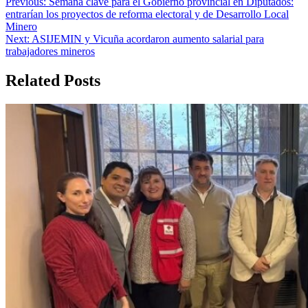
Navegación
Previous:
Semana clave para el Gobierno provincial en Diputados:
entrarían los proyectos de reforma electoral y de Desarrollo Local
de
Minero
entradas
Next:
ASIJEMIN y Vicuña acordaron aumento salarial para
trabajadores mineros
Related Posts