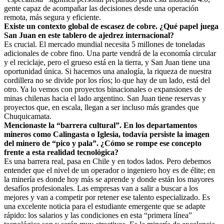
gente capaz de acompañar las decisiones desde una operación
remota, más segura y eficiente.
Existe un contexto global de escasez de cobre. ¿Qué papel juega
San Juan en este tablero de ajedrez internacional?
Es crucial. El mercado mundial necesita 5 millones de toneladas
adicionales de cobre fino. Una parte vendrá de la economía circular
y el reciclaje, pero el grueso está en la tierra, y San Juan tiene una
oportunidad única. Si hacemos una analogía, la riqueza de nuestra
cordillera no se divide por los ríos; lo que hay de un lado, está del
otro. Ya lo vemos con proyectos binacionales o expansiones de
minas chilenas hacia el lado argentino. San Juan tiene reservas y
proyectos que, en escala, llegan a ser incluso más grandes que
Chuquicamata.
Mencionaste la “barrera cultural”. En los departamentos
mineros como Calingasta o Iglesia, todavía persiste la imagen
del minero de “pico y pala”. ¿Cómo se rompe ese concepto
frente a esta realidad tecnológica?
Es una barrera real, pasa en Chile y en todos lados. Pero debemos
entender que el nivel de un operador o ingeniero hoy es de élite; en
la minería es donde hoy más se aprende y donde están los mayores
desafíos profesionales. Las empresas van a salir a buscar a los
mejores y van a competir por retener ese talento especializado. Es
una excelente noticia para el estudiante emergente que se adapte
rápido: los salarios y las condiciones en esta “primera línea”