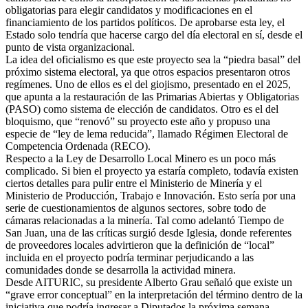
obligatorias para elegir candidatos y modificaciones en el
financiamiento de los partidos políticos. De aprobarse esta ley, el
Estado solo tendría que hacerse cargo del día electoral en sí, desde el
punto de vista organizacional.
La idea del oficialismo es que este proyecto sea la “piedra basal” del
próximo sistema electoral, ya que otros espacios presentaron otros
regímenes. Uno de ellos es el del giojismo, presentado en el 2025,
que apunta a la restauración de las Primarias Abiertas y Obligatorias
(PASO) como sistema de elección de candidatos. Otro es el del
bloquismo, que “renovó” su proyecto este año y propuso una
especie de “ley de lema reducida”, llamado Régimen Electoral de
Competencia Ordenada (RECO).
Respecto a la Ley de Desarrollo Local Minero es un poco más
complicado. Si bien el proyecto ya estaría completo, todavía existen
ciertos detalles para pulir entre el Ministerio de Minería y el
Ministerio de Producción, Trabajo e Innovación. Esto sería por una
serie de cuestionamientos de algunos sectores, sobre todo de
cámaras relacionadas a la minería. Tal como adelantó Tiempo de
San Juan, una de las críticas surgió desde Iglesia, donde referentes
de proveedores locales advirtieron que la definición de “local”
incluida en el proyecto podría terminar perjudicando a las
comunidades donde se desarrolla la actividad minera.
Desde AITURIC, su presidente Alberto Grau señaló que existe un
“grave error conceptual” en la interpretación del término dentro de la
iniciativa que podría ingresar a Diputados la próxima semana.