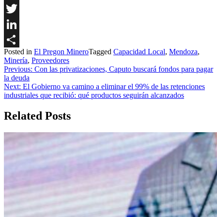
Facebook
Twitter
LinkedIn
Posted in
El Pregon Minero
Tagged
Capacidad Local
,
Mendoza
,
Share
Minería
,
Proveedores
Navegación
Previous:
Con las privatizaciones, Caputo buscará fondos para pagar
la deuda
de
Next:
El Gobierno va camino a eliminar el 99% de las retenciones
entradas
industriales que recibió: qué productos seguirán alcanzados
Related Posts