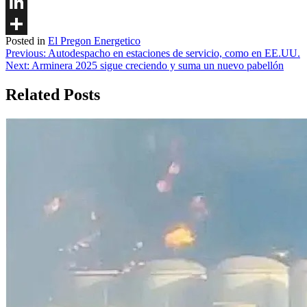
Twitter
LinkedIn
Posted in
El Pregon Energetico
Share
Navegación
Previous:
Autodespacho en estaciones de servicio, como en EE.UU.
Next:
Arminera 2025 sigue creciendo y suma un nuevo pabellón
de
entradas
Related Posts