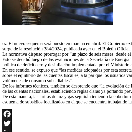
o.-
El nuevo esquema será puesto en marcha en abril. El Gobierno exten
surge de la resolución 384/2024, publicada ayer en el Boletín Oficial.
La normativa dispuso prorrogar por “un plazo de seis meses, desde el
Esto se decidió luego de las evaluaciones de la Secretaría de Energía “
política de déficit cero y desinflación implementada por el Ministeri
En ese sentido, se expuso que “las medidas adoptadas por esta secretarí
sobre el equilibrio de las cuentas fiscal es, a la par que los usuarios
volúmenes de consumo subsidiables”.
De los informes técnicos, también se desprende que “la evolución de l
de las cuentas nacionales, estableciendo reglas claras ya portando previ
De esta manera, las tarifas de luz y gas seguirán teniendo la cobertu
esquema de subsidios focalizados en el que se encuentra trabajando l
Facebook