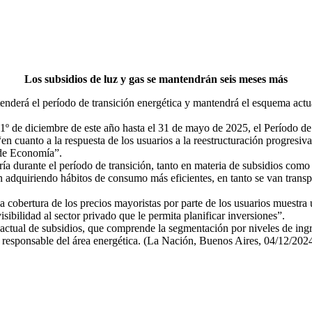
Los subsidios de luz y gas se mantendrán seis meses más
derá el período de transición energética y mantendrá el esquema actual
 1º de diciembre de este año hasta el 31 de mayo de 2025, el Período d
en cuanto a la respuesta de los usuarios a la reestructuración progresiv
o de Economía”.
a durante el período de transición, tanto en materia de subsidios como e
 van adquiriendo hábitos de consumo más eficientes, en tanto se van trans
a cobertura de los precios mayoristas por parte de los usuarios muestra
sibilidad al sector privado que le permita planificar inversiones”.
ra actual de subsidios, que comprende la segmentación por niveles de in
a responsable del área energética. (La Nación, Buenos Aires, 04/12/202