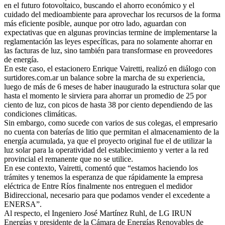
en el futuro fotovoltaico, buscando el ahorro económico y el
cuidado del medioambiente para aprovechar los recursos de la forma
más eficiente posible, aunque por otro lado, aguardan con
expectativas que en algunas provincias termine de implementarse la
reglamentación las leyes específicas, para no solamente ahorrar en
las facturas de luz, sino también para transformase en proveedores
de energía.
En este caso, el estacionero Enrique Vairetti, realizó en diálogo con
surtidores.com.ar un balance sobre la marcha de su experiencia,
luego de más de 6 meses de haber inaugurado la estructura solar que
hasta el momento le sirviera para ahorrar un promedio de 25 por
ciento de luz, con picos de hasta 38 por ciento dependiendo de las
condiciones climáticas.
Sin embargo, como sucede con varios de sus colegas, el empresario
no cuenta con baterías de litio que permitan el almacenamiento de la
energía acumulada, ya que el proyecto original fue el de utilizar la
luz solar para la operatividad del establecimiento y verter a la red
provincial el remanente que no se utilice.
En ese contexto, Vairetti, comentó que “estamos haciendo los
trámites y tenemos la esperanza de que rápidamente la empresa
eléctrica de Entre Ríos finalmente nos entreguen el medidor
Bidireccional, necesario para que podamos vender el excedente a
ENERSA”.
Al respecto, el Ingeniero José Martínez Ruhl, de LG IRUN
Energías y presidente de la Cámara de Energías Renovables de