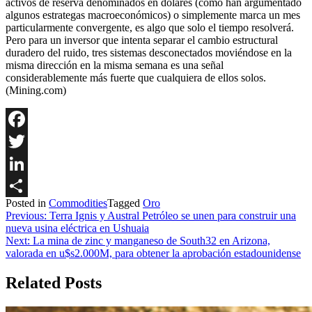
activos de reserva denominados en dólares (como han argumentado
algunos estrategas macroeconómicos) o simplemente marca un mes
particularmente convergente, es algo que solo el tiempo resolverá.
Pero para un inversor que intenta separar el cambio estructural
duradero del ruido, tres sistemas desconectados moviéndose en la
misma dirección en la misma semana es una señal
considerablemente más fuerte que cualquiera de ellos solos.
(Mining.com)
Facebook
Twitter
LinkedIn
Posted in
Commodities
Tagged
Oro
Share
Navegación
Previous:
Terra Ignis y Austral Petróleo se unen para construir una
nueva usina eléctrica en Ushuaia
de
Next:
La mina de zinc y manganeso de South32 en Arizona,
entradas
valorada en u$s2.000M, para obtener la aprobación estadounidense
Related Posts