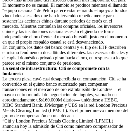
El momento no es casual. El cambio se produce mientras el llamado
“equipo nacional” de Pekín parece estar retirando el apoyo a fondos
vinculados a estados que han intervenido repetidamente para
sostener las acciones chinas durante periodos de estrés en el
mercado. Mientras continúan las compras oficiales, los inversores
chinos y las instituciones nacionales están eligiendo de forma
independiente el oro frente al mercado bursátil, justo en el momento
en que el propio respaldo estatal se está desvaneciendo.
En conjunto, los datos del banco central y el flip del ETF describen
el mismo fenómeno a dos altitudes diferentes: las reservas oficiales y
el capital doméstico privado giran hacia el oro, en respuesta a lo que
parece ser el mismo conjunto de presiones.
La señal de infraestructura: Citi se compromete con la
fontanería
La tercera pieza cayó casi desapercibida en comparación. Citi se ha
convertido en el quinto banco autorizado para compensar
transacciones en el mercado de oro extrabursátil de Londres —el
mayor centro mundial de negociación de lingotes, valorado en
aproximadamente u$s160.000M diarios— uniéndose a HSBC,
ICBC Standard Bank, JPMorgan y UBS en la red London Precious
Metals Clearing Limited (LPMCL). Es el primer nuevo miembro del
grupo de compensación en una década.
“Citi y London Precious Metals Clearing Limited (LPMCL)
anuncian hoy la admisión de Citi como miembro compensador de