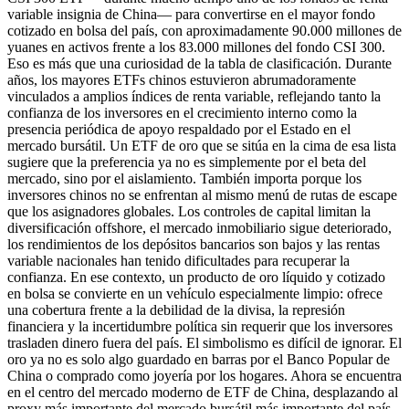
variable insignia de China— para convertirse en el mayor fondo
cotizado en bolsa del país, con aproximadamente 90.000 millones de
yuanes en activos frente a los 83.000 millones del fondo CSI 300.
Eso es más que una curiosidad de la tabla de clasificación. Durante
años, los mayores ETFs chinos estuvieron abrumadoramente
vinculados a amplios índices de renta variable, reflejando tanto la
confianza de los inversores en el crecimiento interno como la
presencia periódica de apoyo respaldado por el Estado en el
mercado bursátil. Un ETF de oro que se sitúa en la cima de esa lista
sugiere que la preferencia ya no es simplemente por el beta del
mercado, sino por el aislamiento. También importa porque los
inversores chinos no se enfrentan al mismo menú de rutas de escape
que los asignadores globales. Los controles de capital limitan la
diversificación offshore, el mercado inmobiliario sigue deteriorado,
los rendimientos de los depósitos bancarios son bajos y las rentas
variable nacionales han tenido dificultades para recuperar la
confianza. En ese contexto, un producto de oro líquido y cotizado
en bolsa se convierte en un vehículo especialmente limpio: ofrece
una cobertura frente a la debilidad de la divisa, la represión
financiera y la incertidumbre política sin requerir que los inversores
trasladen dinero fuera del país. El simbolismo es difícil de ignorar. El
oro ya no es solo algo guardado en barras por el Banco Popular de
China o comprado como joyería por los hogares. Ahora se encuentra
en el centro del mercado moderno de ETF de China, desplazando al
proxy más importante del mercado bursátil más importante del país.