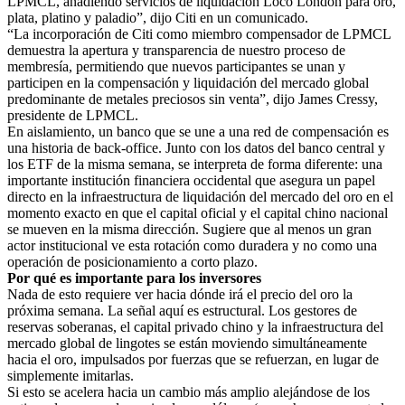
LPMCL, añadiendo servicios de liquidación Loco London para oro,
plata, platino y paladio”, dijo Citi en un comunicado.
“La incorporación de Citi como miembro compensador de LPMCL
demuestra la apertura y transparencia de nuestro proceso de
membresía, permitiendo que nuevos participantes se unan y
participen en la compensación y liquidación del mercado global
predominante de metales preciosos sin venta”, dijo James Cressy,
presidente de LPMCL.
En aislamiento, un banco que se une a una red de compensación es
una historia de back-office. Junto con los datos del banco central y
los ETF de la misma semana, se interpreta de forma diferente: una
importante institución financiera occidental que asegura un papel
directo en la infraestructura de liquidación del mercado del oro en el
momento exacto en que el capital oficial y el capital chino nacional
se mueven en la misma dirección. Sugiere que al menos un gran
actor institucional ve esta rotación como duradera y no como una
operación de posicionamiento a corto plazo.
Por qué es importante para los inversores
Nada de esto requiere ver hacia dónde irá el precio del oro la
próxima semana. La señal aquí es estructural. Los gestores de
reservas soberanas, el capital privado chino y la infraestructura del
mercado global de lingotes se están moviendo simultáneamente
hacia el oro, impulsados por fuerzas que se refuerzan, en lugar de
simplemente imitarlas.
Si esto se acelera hacia un cambio más amplio alejándose de los