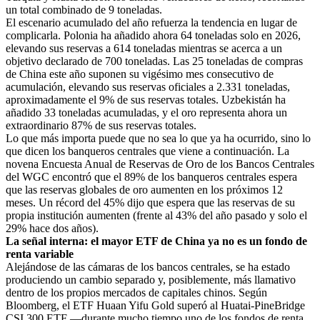
un total combinado de 9 toneladas.
El escenario acumulado del año refuerza la tendencia en lugar de
complicarla. Polonia ha añadido ahora 64 toneladas solo en 2026,
elevando sus reservas a 614 toneladas mientras se acerca a un
objetivo declarado de 700 toneladas. Las 25 toneladas de compras
de China este año suponen su vigésimo mes consecutivo de
acumulación, elevando sus reservas oficiales a 2.331 toneladas,
aproximadamente el 9% de sus reservas totales. Uzbekistán ha
añadido 33 toneladas acumuladas, y el oro representa ahora un
extraordinario 87% de sus reservas totales.
Lo que más importa puede que no sea lo que ya ha ocurrido, sino lo
que dicen los banqueros centrales que viene a continuación. La
novena Encuesta Anual de Reservas de Oro de los Bancos Centrales
del WGC encontró que el 89% de los banqueros centrales espera
que las reservas globales de oro aumenten en los próximos 12
meses. Un récord del 45% dijo que espera que las reservas de su
propia institución aumenten (frente al 43% del año pasado y solo el
29% hace dos años).
La señal interna: el mayor ETF de China ya no es un fondo de
renta variable
Alejándose de las cámaras de los bancos centrales, se ha estado
produciendo un cambio separado y, posiblemente, más llamativo
dentro de los propios mercados de capitales chinos. Según
Bloomberg, el ETF Huaan Yifu Gold superó al Huatai-PineBridge
CSI 300 ETF —durante mucho tiempo uno de los fondos de renta