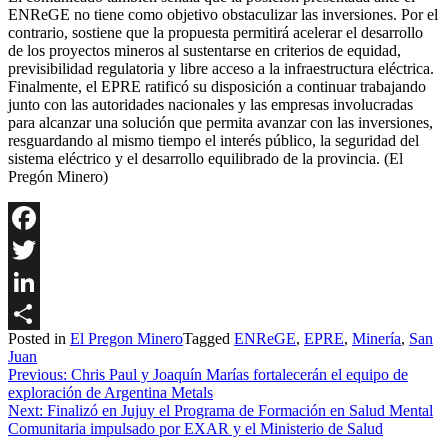
ENReGE no tiene como objetivo obstaculizar las inversiones. Por el
contrario, sostiene que la propuesta permitirá acelerar el desarrollo
de los proyectos mineros al sustentarse en criterios de equidad,
previsibilidad regulatoria y libre acceso a la infraestructura eléctrica.
Finalmente, el EPRE ratificó su disposición a continuar trabajando
junto con las autoridades nacionales y las empresas involucradas
para alcanzar una solución que permita avanzar con las inversiones,
resguardando al mismo tiempo el interés público, la seguridad del
sistema eléctrico y el desarrollo equilibrado de la provincia. (El
Pregón Minero)
Facebook
Twitter
LinkedIn
Posted in
El Pregon Minero
Tagged
ENReGE
,
EPRE
,
Minería
,
San
Share
Juan
Navegación
Previous:
Chris Paul y Joaquín Marías fortalecerán el equipo de
exploración de Argentina Metals
de
Next:
Finalizó en Jujuy el Programa de Formación en Salud Mental
entradas
Comunitaria impulsado por EXAR y el Ministerio de Salud