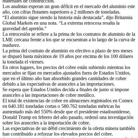
materiales de construcción.
Los analistas esperan un gran déficit en el mercado del aluminio este
año, con cifras flotantes superiores a 2 millones de toneladas.
“El aluminio sigue siendo la historia más destacada”, dijo Britannia
Global Markets en una nota. “La extrema retrocesa resalta la
gravedad del apretón.”
La retrocesión se refiere a la prima de los contratos de aluminio de la
LME cercana frente a los que se encuentran a lo largo de la curva de
madurez.
La prima del contrato de aluminio en efectivo a plazo de tres meses
se disparó hasta máximos de 19 años por encima de los 100 dólares
la tonelada el viernes.
En otros lugares, los precios del cobre están subiendo mientras los
mercados se fijan en mercados ajustados fuera de Estados Unidos,
que en el último año han absorbido grandes cantidades de cobre
debido a las expectativas de aranceles a las importaciones.
Se espera que Estados Unidos decida a finales de junio si impone
aranceles a las importaciones de cobre metálico.
El total de existencias de cobre en almacenes registrados en Comex
en 640.181 toneladas cortas o 580.762 toneladas métricas ha
aumentado más del 550% desde que el presidente estadounidense,
Donald Trump en febrero del año pasado, ordenó una investigación
sobre los aranceles a la importación de cobre.
Las expectativas de un débil crecimiento de la oferta minera también
han contribuido a reforzar los elevados precios del cobre.