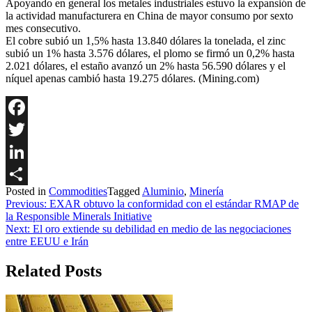
Apoyando en general los metales industriales estuvo la expansión de
la actividad manufacturera en China de mayor consumo por sexto
mes consecutivo.
El cobre subió un 1,5% hasta 13.840 dólares la tonelada, el zinc
subió un 1% hasta 3.576 dólares, el plomo se firmó un 0,2% hasta
2.021 dólares, el estaño avanzó un 2% hasta 56.590 dólares y el
níquel apenas cambió hasta 19.275 dólares. (Mining.com)
Facebook
Twitter
LinkedIn
Posted in
Commodities
Tagged
Aluminio
,
Minería
Share
Navegación
Previous:
EXAR obtuvo la conformidad con el estándar RMAP de
la Responsible Minerals Initiative
de
Next:
El oro extiende su debilidad en medio de las negociaciones
entradas
entre EEUU e Irán
Related Posts