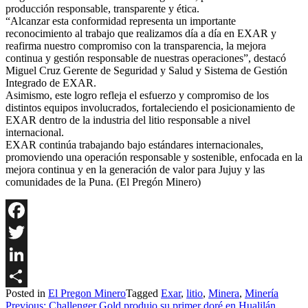
producción responsable, transparente y ética.
“Alcanzar esta conformidad representa un importante
reconocimiento al trabajo que realizamos día a día en EXAR y
reafirma nuestro compromiso con la transparencia, la mejora
continua y gestión responsable de nuestras operaciones”, destacó
Miguel Cruz Gerente de Seguridad y Salud y Sistema de Gestión
Integrado de EXAR.
Asimismo, este logro refleja el esfuerzo y compromiso de los
distintos equipos involucrados, fortaleciendo el posicionamiento de
EXAR dentro de la industria del litio responsable a nivel
internacional.
EXAR continúa trabajando bajo estándares internacionales,
promoviendo una operación responsable y sostenible, enfocada en la
mejora continua y en la generación de valor para Jujuy y las
comunidades de la Puna. (El Pregón Minero)
Facebook
Twitter
LinkedIn
Posted in
El Pregon Minero
Tagged
Exar
,
litio
,
Minera
,
Minería
Share
Navegación
Previous:
Challenger Gold produjo su primer doré en Hualilán