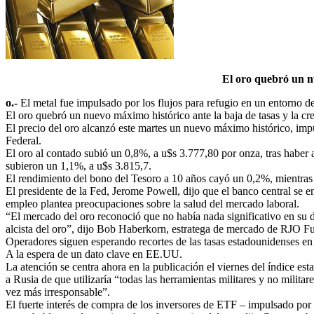
El oro quebró un nu
o.-
El metal fue impulsado por los flujos para refugio en un entorno de
El oro quebró un nuevo máximo histórico ante la baja de tasas y la cr
El precio del oro alcanzó este martes un nuevo máximo histórico, impu
Federal.
El oro al contado subió un 0,8%, a u$s 3.777,80 por onza, tras haber
subieron un 1,1%, a u$s 3.815,7.
El rendimiento del bono del Tesoro a 10 años cayó un 0,2%, mientras 
El presidente de la Fed, Jerome Powell, dijo que el banco central se en
empleo plantea preocupaciones sobre la salud del mercado laboral.
“El mercado del oro reconoció que no había nada significativo en su d
alcista del oro”, dijo Bob Haberkorn, estratega de mercado de RJO Fu
Operadores siguen esperando recortes de las tasas estadounidenses en 
A la espera de un dato clave en EE.UU.
La atención se centra ahora en la publicación el viernes del índice e
a Rusia de que utilizaría “todas las herramientas militares y no mili
vez más irresponsable”.
El fuerte interés de compra de los inversores de ETF – impulsado por 