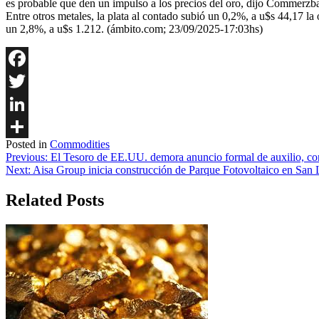
es probable que den un impulso a los precios del oro, dijo Commerzb
Entre otros metales, la plata al contado subió un 0,2%, a u$s 44,17 l
un 2,8%, a u$s 1.212. (ámbito.com; 23/09/2025-17:03hs)
Facebook
Twitter
LinkedIn
Posted in
Commodities
Share
Navegación
Previous:
El Tesoro de EE.UU. demora anuncio formal de auxilio, co
Next:
Aisa Group inicia construcción de Parque Fotovoltaico en San 
de
entradas
Related Posts