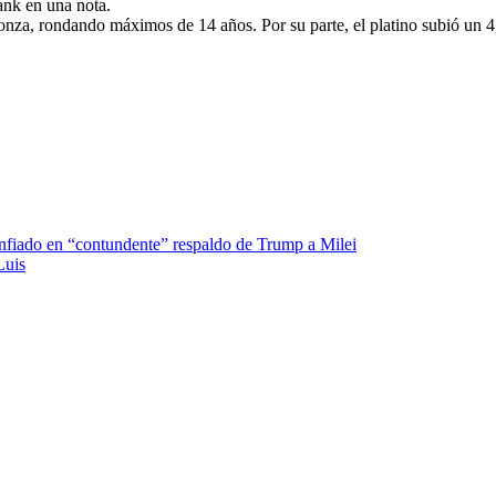
ank en una nota.
a onza, rondando máximos de 14 años. Por su parte, el platino subió un 4
nfiado en “contundente” respaldo de Trump a Milei
Luis