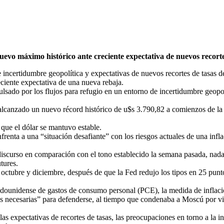
evo máximo histórico ante creciente expectativa de nuevos recorte
 incertidumbre geopolítica y expectativas de nuevos recortes de tasas d
eciente expectativa de una nueva rebaja.
lsado por los flujos para refugio en un entorno de incertidumbre geopol
 alcanzado un nuevo récord histórico de u$s 3.790,82 a comienzos de la
que el dólar se mantuvo estable.
frenta a una “situación desafiante” con los riesgos actuales de una infl
iscurso en comparación con el tono establecido la semana pasada, nada 
tures.
octubre y diciembre, después de que la Fed redujo los tipos en 25 punto
stadounidense de gastos de consumo personal (PCE), la medida de inflac
tares necesarias” para defenderse, al tiempo que condenaba a Moscú por 
las expectativas de recortes de tasas, las preocupaciones en torno a la 