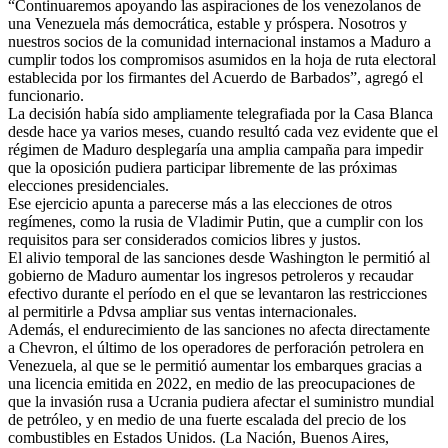
“Continuaremos apoyando las aspiraciones de los venezolanos de
una Venezuela más democrática, estable y próspera. Nosotros y
nuestros socios de la comunidad internacional instamos a Maduro a
cumplir todos los compromisos asumidos en la hoja de ruta electoral
establecida por los firmantes del Acuerdo de Barbados”, agregó el
funcionario.
La decisión había sido ampliamente telegrafiada por la Casa Blanca
desde hace ya varios meses, cuando resultó cada vez evidente que el
régimen de Maduro desplegaría una amplia campaña para impedir
que la oposición pudiera participar libremente de las próximas
elecciones presidenciales.
Ese ejercicio apunta a parecerse más a las elecciones de otros
regímenes, como la rusia de Vladimir Putin, que a cumplir con los
requisitos para ser considerados comicios libres y justos.
El alivio temporal de las sanciones desde Washington le permitió al
gobierno de Maduro aumentar los ingresos petroleros y recaudar
efectivo durante el período en el que se levantaron las restricciones
al permitirle a Pdvsa ampliar sus ventas internacionales.
Además, el endurecimiento de las sanciones no afecta directamente
a Chevron, el último de los operadores de perforación petrolera en
Venezuela, al que se le permitió aumentar los embarques gracias a
una licencia emitida en 2022, en medio de las preocupaciones de
que la invasión rusa a Ucrania pudiera afectar el suministro mundial
de petróleo, y en medio de una fuerte escalada del precio de los
combustibles en Estados Unidos. (La Nación, Buenos Aires,