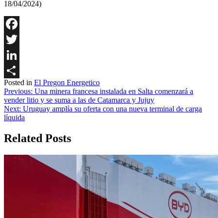
18/04/2024)
Facebook
Twitter
LinkedIn
Posted in
El Pregon Energetico
Share
Navegación
Previous:
Una minera francesa instalada en Salta comenzará a
vender litio y se suma a las de Catamarca y Jujuy
de
Next:
Uruguay amplía su oferta con una nueva terminal de carga
entradas
líquida
Related Posts