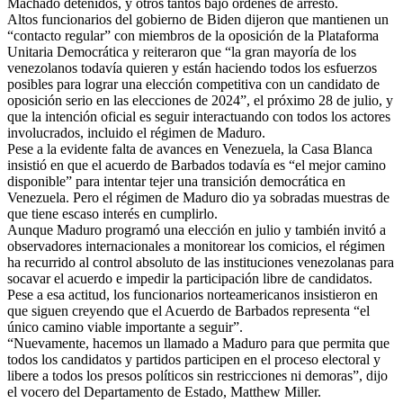
Machado detenidos, y otros tantos bajo órdenes de arresto.
Altos funcionarios del gobierno de Biden dijeron que mantienen un
“contacto regular” con miembros de la oposición de la Plataforma
Unitaria Democrática y reiteraron que “la gran mayoría de los
venezolanos todavía quieren y están haciendo todos los esfuerzos
posibles para lograr una elección competitiva con un candidato de
oposición serio en las elecciones de 2024”, el próximo 28 de julio, y
que la intención oficial es seguir interactuando con todos los actores
involucrados, incluido el régimen de Maduro.
Pese a la evidente falta de avances en Venezuela, la Casa Blanca
insistió en que el acuerdo de Barbados todavía es “el mejor camino
disponible” para intentar tejer una transición democrática en
Venezuela. Pero el régimen de Maduro dio ya sobradas muestras de
que tiene escaso interés en cumplirlo.
Aunque Maduro programó una elección en julio y también invitó a
observadores internacionales a monitorear los comicios, el régimen
ha recurrido al control absoluto de las instituciones venezolanas para
socavar el acuerdo e impedir la participación libre de candidatos.
Pese a esa actitud, los funcionarios norteamericanos insistieron en
que siguen creyendo que el Acuerdo de Barbados representa “el
único camino viable importante a seguir”.
“Nuevamente, hacemos un llamado a Maduro para que permita que
todos los candidatos y partidos participen en el proceso electoral y
libere a todos los presos políticos sin restricciones ni demoras”, dijo
el vocero del Departamento de Estado, Matthew Miller.