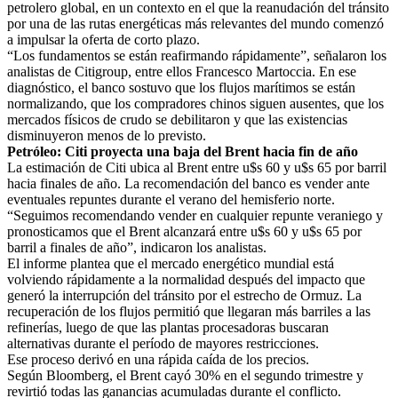
petrolero global, en un contexto en el que la reanudación del tránsito
por una de las rutas energéticas más relevantes del mundo comenzó
a impulsar la oferta de corto plazo.
“Los fundamentos se están reafirmando rápidamente”, señalaron los
analistas de Citigroup, entre ellos Francesco Martoccia. En ese
diagnóstico, el banco sostuvo que los flujos marítimos se están
normalizando, que los compradores chinos siguen ausentes, que los
mercados físicos de crudo se debilitaron y que las existencias
disminuyeron menos de lo previsto.
Petróleo: Citi proyecta una baja del Brent hacia fin de año
La estimación de Citi ubica al Brent entre u$s 60 y u$s 65 por barril
hacia finales de año. La recomendación del banco es vender ante
eventuales repuntes durante el verano del hemisferio norte.
“Seguimos recomendando vender en cualquier repunte veraniego y
pronosticamos que el Brent alcanzará entre u$s 60 y u$s 65 por
barril a finales de año”, indicaron los analistas.
El informe plantea que el mercado energético mundial está
volviendo rápidamente a la normalidad después del impacto que
generó la interrupción del tránsito por el estrecho de Ormuz. La
recuperación de los flujos permitió que llegaran más barriles a las
refinerías, luego de que las plantas procesadoras buscaran
alternativas durante el período de mayores restricciones.
Ese proceso derivó en una rápida caída de los precios.
Según Bloomberg, el Brent cayó 30% en el segundo trimestre y
revirtió todas las ganancias acumuladas durante el conflicto.