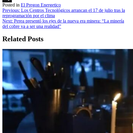
Posted in
El Pregon Energetico
Share
Navegación
Previous:
Los Centros Tecnológicos arrancan el 17 de julio tras la
reprogramación por el clima
de
Next:
Perea presentó los ejes de la nueva era minera: “La minería
entradas
del cobre va a ser una realidad”
Related Posts