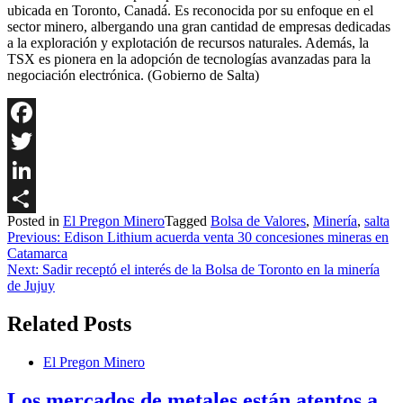
ubicada en Toronto, Canadá. Es reconocida por su enfoque en el
sector minero, albergando una gran cantidad de empresas dedicadas
a la exploración y explotación de recursos naturales. Además, la
TSX es pionera en la adopción de tecnologías avanzadas para la
negociación electrónica. (Gobierno de Salta)
Facebook
Twitter
LinkedIn
Posted in
El Pregon Minero
Tagged
Bolsa de Valores
,
Minería
,
salta
Share
Navegación
Previous:
Edison Lithium acuerda venta 30 concesiones mineras en
Catamarca
de
Next:
Sadir receptó el interés de la Bolsa de Toronto en la minería
entradas
de Jujuy
Related Posts
El Pregon Minero
Los mercados de metales están atentos a