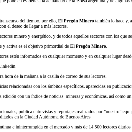
ue pone en evidencia la actualidad de la Bolsa argentina y de algunas 
ranscurso del tiempo, por ello,
El Pregón Minero
también lo hace y, a
 con el deseo de llegar a más lectores.
ctores minero y energético, y de todos aquellos sectores con los que se
 y activa es el objetivo primordial de
El Pregón Minero
.
ctores estén informados en cualquier momento y en cualquier lugar desd
Linkedin.
a hora de la mañana a la casilla de correo de sus lectores.
icias relacionadas con los ámbitos específicos, aparecidas en publicacio
ada edición con un índice de noticias mineras y económicas, así como un 
cionales, publica entrevistas y reportajes realizados por ”nuestro” equip
s editados en la Ciudad Autónoma de Buenos Aires.
ontinua e ininterrumpida en el mercado y más de 14.500 lectores diario