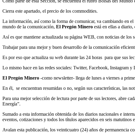
Como parte de esta Sección, se encuentra el rubro Bolsas del Mundo q
Cierra este apartado, el precio de los commodities.
La información, así como la forma de comunicar, va cambiando en el t
mundo de la comunicación,
El Pregón Minero
está en ellas a diario,
Así es que mantiene actualizada su página WEB, con noticias de los se
Trabajar para una mejor y buen desarrollo de la comunicación eficiente
Es por eso que actualiza su web durante las 24 horas para que sus le
Lo mismo hace en las redes sociales: Twitter, Facebook, Instagram y 
El Pregón Minero
-como newsletter- llega de lunes a viernes a primer
En él, se encuentran resumidas o no, según sus características, las not
Para una mejor selección de lectura por parte de sus lectores, abre c
Energía”.
Sumado a esta información obtenida de los diarios nacionales e interna
eventos, cotizaciones y todos los títulos aparecidos en seis matutino
Avalan esta publicación, los veinticuatro (24) años de permanencia c