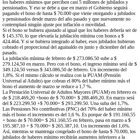
los haberes mínimos que perciben casi 5 millones de jubilados y
pensionados. Y eso se debe a que en marzo el Gobierno seguirá
pagando el bono de hasta $ 70.000 que viene otorgando a jubilados
y pensionados desde marzo del año pasado y que nuevamente no
contemplará ningún ajuste por inflación o movilidad.
Si el bono se hubiera ajustado al igual que los haberes debería ser de
$ 145.370, lo que elevaría la jubilación mínima con bonos a $
424.464. Y si se hubiera integrado al haber, esos jubilados hubieran
cobrado el proporcional del aguinaldo en junio y diciembre del año
pasado.
La jubilación mínima de febrero de $ 273.086.50 sube a $
279.124,50 en marzo. Pero con el bono, el ingreso mínimo será de $
349.124,50 versus $ 343.086,50 de febrero. Un incremento del
1,8%. Si el mismo cálculo se realiza con la PUAM (Pensión
Universal al Adulto) que cobran el 80% del haber mínimo más el
bono el aumento de marzo se reduce a 1,7 %.
La Prestación Universal de Adultos Mayores (PUAM) en febrero es
de $ 218.469,20 +bono de $ 70.000= $ 288.469,20. En marzo será
del $ 223.299.50 +$ 70.000= $ 293.299.50. Una suba del 1,7%.
Las Pensiones No contributivas (PNC) del 70% del haber mínimo
más el bono el incremento es del 1,6 %. Es porque de $ 191.160,55
+ bono de $ 70.000= $ 261.160,55 en febrero, pasa en marzo a $
195.387,10 + $ 70.000= $ 265.387,10. Un incremento del 1,6%.
Así, mientras se mantenga congelado el bono de hasta $ 70.000, los
jubilados de haberes mínimo recibirán aumentos inferiores a la