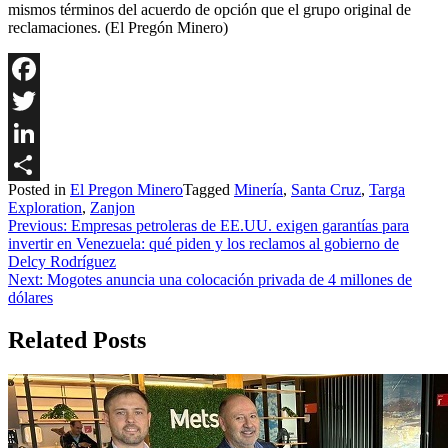
mismos términos del acuerdo de opción que el grupo original de
reclamaciones. (El Pregón Minero)
Facebook
Twitter
LinkedIn
Posted in
El Pregon Minero
Tagged
Minería
,
Santa Cruz
,
Targa
Share
Exploration
,
Zanjon
Navegación
Previous:
Empresas petroleras de EE.UU. exigen garantías para
invertir en Venezuela: qué piden y los reclamos al gobierno de
de
Delcy Rodríguez
entradas
Next:
Mogotes anuncia una colocación privada de 4 millones de
dólares
Related Posts