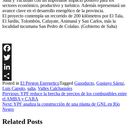
Salta y Tucumán con un importante impacto positivo para los
sectores económico, productivo y turístico. Además representará un
avance clave en el desarrollo energético de la provincia.
El proyecto contempla un recorrido de 200 kilómetros por El Tala,
El Jardín, Tolombón, Cafayate, Animaná y San Carlos, más la
localidad tucumana San Pedro de Colalao. (Gobierno de Salta)
Facebook
Twitter
LinkedIn
Posted in
El Pregon Energetico
Tagged
Gasoducto
,
Gustavo Sáenz
,
Share
Luis Caputo
,
salta
,
Valles Calchaquíes
Navegación
Previous:
YPF reduce la brecha de precios de los combustibles entre
el AMBA y CABA
de
Next:
YPF analiza la construcción de una planta de GNL en Río
entradas
Negro
Related Posts