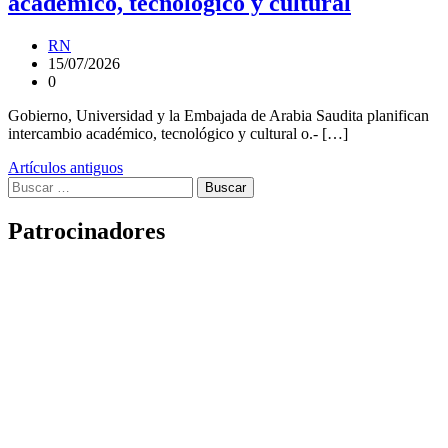
académico, tecnológico y cultural
RN
15/07/2026
0
Gobierno, Universidad y la Embajada de Arabia Saudita planifican
intercambio académico, tecnológico y cultural o.- […]
Navegación
Artículos antiguos
Buscar:
de
entradas
Patrocinadores