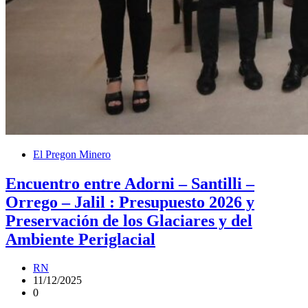
El Pregon Minero
Encuentro entre Adorni – Santilli –
Orrego – Jalil : Presupuesto 2026 y
Preservación de los Glaciares y del
Ambiente Periglacial
RN
11/12/2025
0