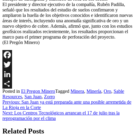
El presidente y director ejecutivo de la compañía, Rubén Padilla,
señaló que los resultados del estudio de suelos confirmaron y
ampliaron la huella de los objetivos conocidos e identificaron nuevas
áreas de interés, incluyendo una anomalía significativa de oro y un
nuevo objetivo de cobre. Además, afirmó que, junto con los estudios
geofísicos realizados recientemente, los resultados proporcionan el
marco para el primer programa de perforación del proyecto.
(El Pregón Minero)
Facebook
Twitter
LinkedIn
Posted in
El Pregon Minero
Tagged
Minera
,
Minería
,
Oro
,
Sable
Share
Resources
,
San Juan
,
Zorro
Navegación
Previous:
San Juan ya está preparada ante una posible arremetida de
La Rioja en la Corte
de
Next:
Los Centros Tecnológicos arrancan el 17 de julio tras la
entradas
reprogramación por el clima
Related Posts