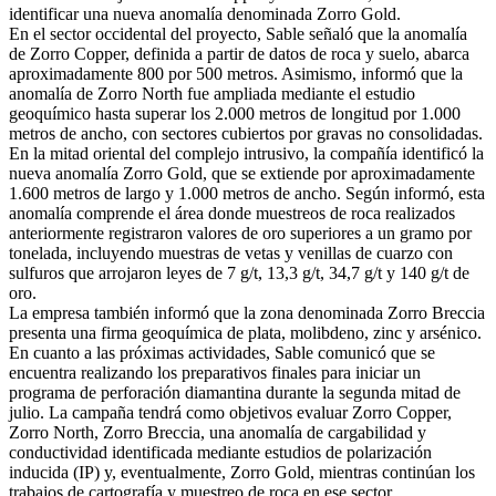
identificar una nueva anomalía denominada Zorro Gold.
En el sector occidental del proyecto, Sable señaló que la anomalía
de Zorro Copper, definida a partir de datos de roca y suelo, abarca
aproximadamente 800 por 500 metros. Asimismo, informó que la
anomalía de Zorro North fue ampliada mediante el estudio
geoquímico hasta superar los 2.000 metros de longitud por 1.000
metros de ancho, con sectores cubiertos por gravas no consolidadas.
En la mitad oriental del complejo intrusivo, la compañía identificó la
nueva anomalía Zorro Gold, que se extiende por aproximadamente
1.600 metros de largo y 1.000 metros de ancho. Según informó, esta
anomalía comprende el área donde muestreos de roca realizados
anteriormente registraron valores de oro superiores a un gramo por
tonelada, incluyendo muestras de vetas y venillas de cuarzo con
sulfuros que arrojaron leyes de 7 g/t, 13,3 g/t, 34,7 g/t y 140 g/t de
oro.
La empresa también informó que la zona denominada Zorro Breccia
presenta una firma geoquímica de plata, molibdeno, zinc y arsénico.
En cuanto a las próximas actividades, Sable comunicó que se
encuentra realizando los preparativos finales para iniciar un
programa de perforación diamantina durante la segunda mitad de
julio. La campaña tendrá como objetivos evaluar Zorro Copper,
Zorro North, Zorro Breccia, una anomalía de cargabilidad y
conductividad identificada mediante estudios de polarización
inducida (IP) y, eventualmente, Zorro Gold, mientras continúan los
trabajos de cartografía y muestreo de roca en ese sector.