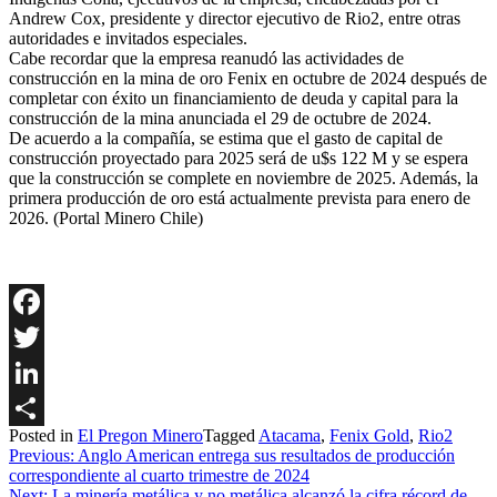
Andrew Cox, presidente y director ejecutivo de Rio2, entre otras
autoridades e invitados especiales.
Cabe recordar que la empresa reanudó las actividades de
construcción en la mina de oro Fenix en octubre de 2024 después de
completar con éxito un financiamiento de deuda y capital para la
construcción de la mina anunciada el 29 de octubre de 2024.
De acuerdo a la compañía, se estima que el gasto de capital de
construcción proyectado para 2025 será de u$s 122 M y se espera
que la construcción se complete en noviembre de 2025. Además, la
primera producción de oro está actualmente prevista para enero de
2026. (Portal Minero Chile)
Facebook
Twitter
LinkedIn
Posted in
El Pregon Minero
Tagged
Atacama
,
Fenix Gold
,
Rio2
Share
Navegación
Previous:
Anglo American entrega sus resultados de producción
correspondiente al cuarto trimestre de 2024
de
Next:
La minería metálica y no metálica alcanzó la cifra récord de