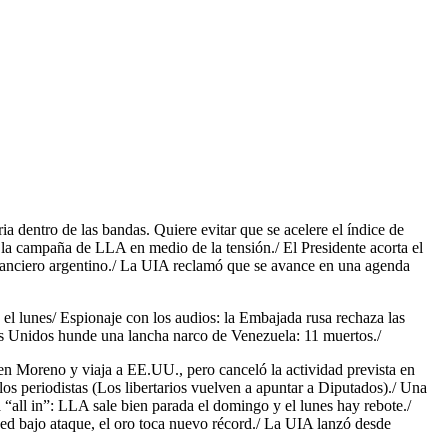
a dentro de las bandas. Quiere evitar que se acelere el índice de
ra la campaña de LLA en medio de la tensión./ El Presidente acorta el
nanciero argentino./ La UIA reclamó que se avance en una agenda
a el lunes/ Espionaje con los audios: la Embajada rusa rechaza las
dos Unidos hunde una lancha narco de Venezuela: 11 muertos./
 en Moreno y viaja a EE.UU., pero canceló la actividad prevista en
los periodistas (Los libertarios vuelven a apuntar a Diputados)./ Una
 “all in”: LLA sale bien parada el domingo y el lunes hay rebote./
 Fed bajo ataque, el oro toca nuevo récord./ La UIA lanzó desde