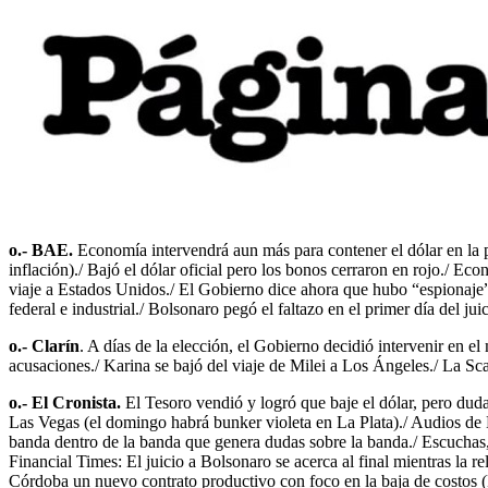
o.- BAE.
Economía intervendrá aun más para contener el dólar en la pre
inflación)./ Bajó el dólar oficial pero los bonos cerraron en rojo./ E
viaje a Estados Unidos./ El Gobierno dice ahora que hubo “espionaje
federal e industrial./ Bolsonaro pegó el faltazo en el primer día del juic
o.- Clarín
. A días de la elección, el Gobierno decidió intervenir en e
acusaciones./ Karina se bajó del viaje de Milei a Los Ángeles./ La S
o.- El Cronista.
El Tesoro vendió y logró que baje el dólar, pero duda
Las Vegas (el domingo habrá bunker violeta en La Plata)./ Audios de Ka
banda dentro de la banda que genera dudas sobre la banda./ Escuchas, d
Financial Times: El juicio a Bolsonaro se acerca al final mientras la
Córdoba un nuevo contrato productivo con foco en la baja de costos 