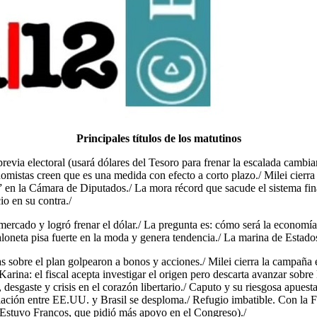
Principales títulos de los matutinos
via electoral (usará dólares del Tesoro para frenar la escalada cambiari
conomistas creen que es una medida con efecto a corto plazo./ Milei cier
” en la Cámara de Diputados./ La mora récord que sacude el sistema fi
io en su contra./
l mercado y logró frenar el dólar./ La pregunta es: cómo será la economí
caloneta pisa fuerte en la moda y genera tendencia./ La marina de Esta
s sobre el plan golpearon a bonos y acciones./ Milei cierra la campaña
rina: el fiscal acepta investigar el origen pero descarta avanzar sobre 
esgaste y crisis en el corazón libertario./ Caputo y su riesgosa apuesta
 relación entre EE.UU. y Brasil se desploma./ Refugio imbatible. Con la
(Estuvo Francos, que pidió más apoyo en el Congreso)./