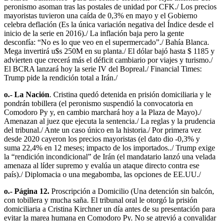
peronismo asoman tras las postales de unidad por CFK./ Los precios
mayoristas tuvieron una caída de 0,3% en mayo y el Gobierno
celebra deflación (Es la única variación negativa del Índice desde el
inicio de la serie en 2016)./ La inflación baja pero la gente
desconfía: “No es lo que veo en el supermercado”./ Bahía Blanca.
Mega invertirá u$s 250M en su planta./ El dólar bajó hasta $ 1185 y
advierten que crecerá más el déficit cambiario por viajes y turismo./
El BCRA lanzará hoy la serie IV del Bopreal./ Financial Times:
Trump pide la rendición total a Irán./
o.- La Nación
. Cristina quedó detenida en prisión domiciliaria y le
pondrán tobillera (el peronismo suspendió la convocatoria en
Comodoro Py y, en cambio marchará hoy a la Plaza de Mayo)./
Amenazan al juez que ejecuta la sentencia./ La reglas y la prudencia
del tribunal./ Ante un caso único en la historia./ Por primera vez
desde 2020 cayeron los precios mayoristas (el dato dio -0,3% y
suma 22,4% en 12 meses; impacto de los importados../ Trump exige
la “rendición incondicional” de Irán (el mandatario lanzó una velada
amenaza al líder supremo y evalúa un ataque directo contra ese
país)./ Diplomacia o una megabomba, las opciones de EE.UU./
o.- Página 12.
Proscripción a Domicilio (Una detención sin balcón,
con tobillera y mucha saña. El tribunal oral le otorgó la prisión
domiciliaria a Cristina Kirchner un día antes de su presentación para
evitar la marea humana en Comodoro Py. No se atrevió a convalidar