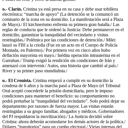
o.- Clarín.
Cristina ya está presa en su casa y debe usar tobillera
electrónica: “marcha de apoyo” (La detención se la comunicó un
comisario de la zona en su domicilio. La manifestación será a Plaza
de Mayo)./ El kirchnerismo enfrenta su primera gran batalla./ Las
reglas de conducta que le ordenó la Justicia: Debe permanecer en el
domicilio, garantizar la tranquilidad del vecindario y visitas
restringidas./ Polémica por las condiciones de detención./ Milei
lanzó su FBI a la criolla (Fue en un acto en el Cuerpo de Policía
Montada, en Palermo)./ Por primera vez en cinco años hubo
deflación mayorista en mayo./ Inédita operación intrauterina en el
Garrahan./ Trump exigió la rendición sin condiciones de Irán y
amenazó con intervenir./ Autos, una historia que cambió al país./
River y su primer paso mundialista./
o.- El Cronista.
Cristina empezó a cumplir en su domicilio la
condena de 6 años y la marcha pasó a Plaza de Mayo (el Tribunal
Oral aceptó concederle la prisión domiciliaria, pero le impuso
condiciones para mantener el beneficio: su comportamiento no
podrá perturbar la “tranquilidad del vecindario”. Solo podrá dejar su
departamento por razones de fuerza mayor. Las visitas estarán
restringidas a su grupo familiar, abogados y médicos. Gobernadores
del PJ respaldaron la movilización)./ La Justicia decidió sobre
Cristina: ahora deberán acomodarse los demás actores de la política./
Dólares “transitorios” para un combo electoral./ Viejas internas del