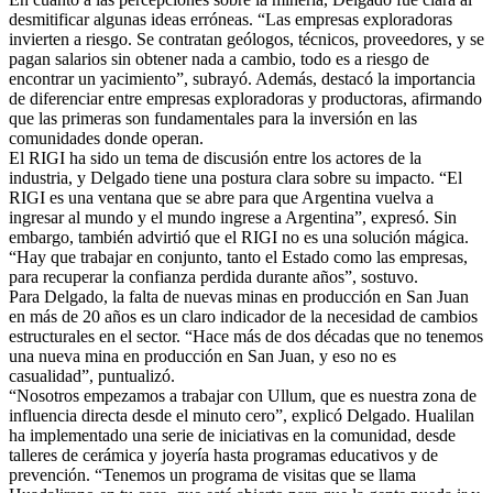
desmitificar algunas ideas erróneas. “Las empresas exploradoras
invierten a riesgo. Se contratan geólogos, técnicos, proveedores, y se
pagan salarios sin obtener nada a cambio, todo es a riesgo de
encontrar un yacimiento”, subrayó. Además, destacó la importancia
de diferenciar entre empresas exploradoras y productoras, afirmando
que las primeras son fundamentales para la inversión en las
comunidades donde operan.
El RIGI ha sido un tema de discusión entre los actores de la
industria, y Delgado tiene una postura clara sobre su impacto. “El
RIGI es una ventana que se abre para que Argentina vuelva a
ingresar al mundo y el mundo ingrese a Argentina”, expresó. Sin
embargo, también advirtió que el RIGI no es una solución mágica.
“Hay que trabajar en conjunto, tanto el Estado como las empresas,
para recuperar la confianza perdida durante años”, sostuvo.
Para Delgado, la falta de nuevas minas en producción en San Juan
en más de 20 años es un claro indicador de la necesidad de cambios
estructurales en el sector. “Hace más de dos décadas que no tenemos
una nueva mina en producción en San Juan, y eso no es
casualidad”, puntualizó.
“Nosotros empezamos a trabajar con Ullum, que es nuestra zona de
influencia directa desde el minuto cero”, explicó Delgado. Hualilan
ha implementado una serie de iniciativas en la comunidad, desde
talleres de cerámica y joyería hasta programas educativos y de
prevención. “Tenemos un programa de visitas que se llama