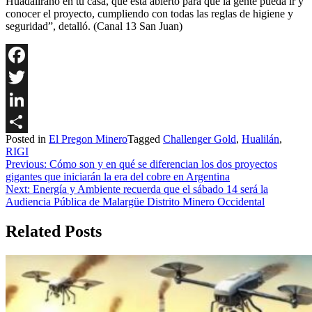
Huadalirano en tu casa, que está abierto para que la gente pueda ir y
conocer el proyecto, cumpliendo con todas las reglas de higiene y
seguridad”, detalló. (Canal 13 San Juan)
Facebook
Twitter
LinkedIn
Posted in
El Pregon Minero
Tagged
Challenger Gold
,
Hualilán
,
Share
RIGI
Navegación
Previous:
Cómo son y en qué se diferencian los dos proyectos
gigantes que iniciarán la era del cobre en Argentina
de
Next:
Energía y Ambiente recuerda que el sábado 14 será la
entradas
Audiencia Pública de Malargüe Distrito Minero Occidental
Related Posts