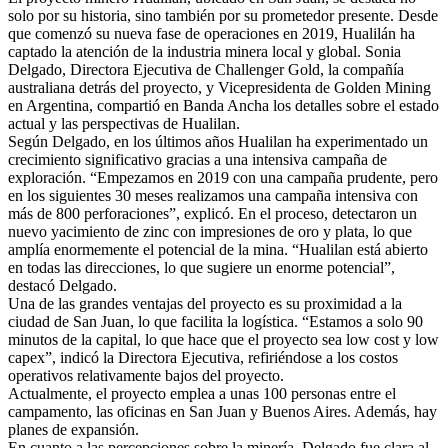
solo por su historia, sino también por su prometedor presente. Desde
que comenzó su nueva fase de operaciones en 2019, Hualilán ha
captado la atención de la industria minera local y global. Sonia
Delgado, Directora Ejecutiva de Challenger Gold, la compañía
australiana detrás del proyecto, y Vicepresidenta de Golden Mining
en Argentina, compartió en Banda Ancha los detalles sobre el estado
actual y las perspectivas de Hualilan.
Según Delgado, en los últimos años Hualilan ha experimentado un
crecimiento significativo gracias a una intensiva campaña de
exploración. “Empezamos en 2019 con una campaña prudente, pero
en los siguientes 30 meses realizamos una campaña intensiva con
más de 800 perforaciones”, explicó. En el proceso, detectaron un
nuevo yacimiento de zinc con impresiones de oro y plata, lo que
amplía enormemente el potencial de la mina. “Hualilan está abierto
en todas las direcciones, lo que sugiere un enorme potencial”,
destacó Delgado.
Una de las grandes ventajas del proyecto es su proximidad a la
ciudad de San Juan, lo que facilita la logística. “Estamos a solo 90
minutos de la capital, lo que hace que el proyecto sea low cost y low
capex”, indicó la Directora Ejecutiva, refiriéndose a los costos
operativos relativamente bajos del proyecto.
Actualmente, el proyecto emplea a unas 100 personas entre el
campamento, las oficinas en San Juan y Buenos Aires. Además, hay
planes de expansión.
En cuanto a las percepciones sobre la minería, Delgado fue clara al