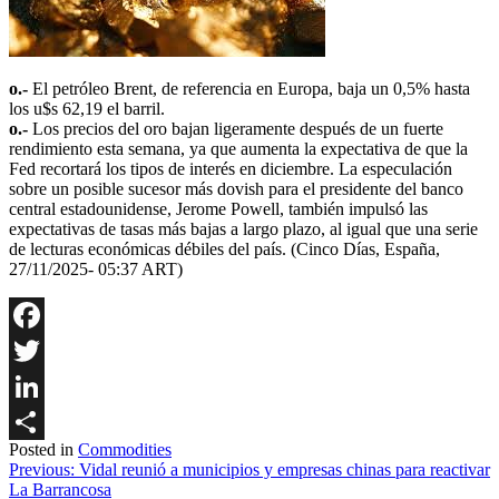
o.-
El petróleo Brent, de referencia en Europa, baja un 0,5% hasta
los u$s 62,19 el barril.
o.-
Los precios del oro bajan ligeramente después de un fuerte
rendimiento esta semana, ya que aumenta la expectativa de que la
Fed recortará los tipos de interés en diciembre. La especulación
sobre un posible sucesor más dovish para el presidente del banco
central estadounidense, Jerome Powell, también impulsó las
expectativas de tasas más bajas a largo plazo, al igual que una serie
de lecturas económicas débiles del país. (Cinco Días, España,
27/11/2025- 05:37 ART)
Facebook
Twitter
LinkedIn
Posted in
Commodities
Share
Navegación
Previous:
Vidal reunió a municipios y empresas chinas para reactivar
La Barrancosa