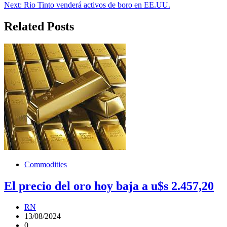
de
Next:
Rio Tinto venderá activos de boro en EE.UU.
entradas
Related Posts
Commodities
El precio del oro hoy baja a u$s 2.457,20
RN
13/08/2024
0