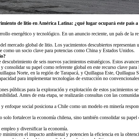
miento de litio en América Latina: ¿qué lugar ocupará este país a
rrollo energético y tecnológico. En un anuncio reciente, un país de la r
del mercado global de litio. Los yacimientos descubiertos representan 
dose como un socio clave para potencias como China y Estados Unidos.
io?
te descubrimiento de seis nuevos yacimientos estratégicos. Estos avances
y consolidar su papel como referente global en este recurso clave para l
uillagua Norte, en la región de Tarapacá, y Quillagua Este, Quillagua 
 capacidad para implementar tecnologías de extracción no convencionales
iones públicas para la exploración y explotación de estos yacimientos s
ibilidad. Antes de esta etapa, se realizarán consultas con las comunida
 y enfoque social posiciona a Chile como un modelo en minería responsab
o solo fortalecer la economía chilena, sino también consolidar su papel
 empleo y diversificar la economía.
 minimicen el impacto ambiental y potencien la eficiencia en la obtenci