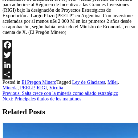
para adherirse al Régimen de Incentivo a las Grandes Inversiones
(RIGI) bajo la designación de Proyectos Estratégicos de
Exportación a Largo Plazo (PEELP” en Argentina. Con inversiones
aceleradas por al menos u$s 2.000 M en los primeros 2 años desde
su aprobación, según había posteado el Ministro de Economía, en su
cuenta de X. (El Pregón Minero)
Facebook
Twitter
LinkedIn
Posted in
El Pregon Minero
Tagged
Ley de Glaciares
,
Milei
,
Share
Minería
,
PEELP
,
RIGI
,
Vicuña
Navegación
Previous:
Salta crece con la minería como aliado estratégico
Next:
Principales títulos de los matutinos
de
entradas
Related Posts