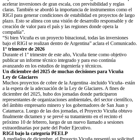
acelerar inversiones de gran escala, con previsibilidad y reglas
claras. También se abordó la importancia de instrumentos como el
RIGI para generar condiciones de estabilidad en proyectos de largo
plazo. Esto se alinea con una visión de desarrollo responsable y de
creación de valor para el país y las regiones donde opera la
compañía”.
“Si bien Vicuña es un proyecto binacional, todas las inversiones
bajo el RIGI se realizan dentro de Argentina” aclara el Comunicado.
1° trimestre de 2026
Durante el 1° trimestre de este año, Vicuña tiene como objetivo
publicar un informe técnico integrado y para eso continúa
avanzando en los estudios de ingeniería y técnicos.
Un diciembre del 2025 de muchas decisiones para Vicuña
Ley de Glaciares
Muchos proyectos de cobre de la Argentina -incluido Vicuña- están
a la espera de la adecuación de la Ley de Glaciares. A fines de
diciembre del 2025, hubo dos jornadas donde participaron
representantes de organizaciones ambientales, del sector científico,
del ámbito empresario minero y los gobernadores de San Juan y
Catamarca. Luego de las dos jornadas, el Proyecto Vicuña obtuvo
finalmente dictamen y se prevé su tratamiento en el recinto el
próximo 10 de febrero, luego de un nuevo llamado a sesiones
extraordinarias por parte del Poder Ejecutivo.
RIGI bajo la categoría PEELP
A mediados de diciembre, el Proyecto Vicuña presentó su solicitud