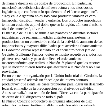
de manera directa en los costos de producción. En particular,
mencionó las deficiencias de infraestructura y los altos costos
logísticos, que conforman lo que denominó el “costo argentino”.
“Hoy en la Argentina no es solo caro producir: también es caro
transportar, distribuir, vender y entregar. Los productos importados
terminan costando aquí el doble que en la región, aún con el mismo
nivel de aranceles”, advirtió.
El mensaje de la UIA se suma a los planteos de distintos sectores
industriales que reclaman medidas urgentes para sostener la
producción, en un contexto de caída de la actividad, aumento de las
importaciones y mayores dificultades para acceder a financiamiento.
El Gobierno estuvo representado en el encuentro por el jefe de
Gabinte, Guillermo Francos, quien se mostró receptivos a todos los
planteos realizados y puso de relieve el ordenamiento
macroeconómico que realizó la Nación. Y planteó que los recortes
que se hicieron fueron fondos que afectaron a la Nación y no a las
provincias.
En un encuentro organizado por la Unión Industrial de Córdoba, la
entidad presentó además un “decálogo del nuevo contrato
productivo” que sienta las bases propuestas para lograr un desarrollo
federal, en medio de la preocupación por el nivel de actividad.
Antes, se realizó una reunión de Junta Directiva con la participación
de cerca de 100 dirigentes de todo el país.
El Nuevo Contrato Productivo se organiza alrededor de diez
principios rectores: institucionalidad y relación público-privada;