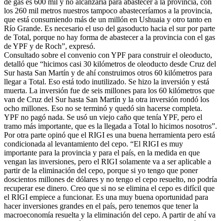
de gas es 600 mil y no alcanzaría para abastecer a la provincia, con
los 260 mil metros nuestros tampoco abasteceríamos a la provincia,
que está consumiendo más de un millón en Ushuaia y otro tanto en
Río Grande. Es necesario el uso del gasoducto hacia el sur por parte
de Total, porque no hay forma de abastecer a la provincia con el gas
de YPF y de Roch”, expresó.
Consultado sobre el convenio con YPF para construir el oleoducto,
detalló que “hicimos casi 30 kilómetros de oleoducto desde Cruz del
Sur hasta San Martín y de ahí construimos otros 60 kilómetros para
llegar a Total. Eso está todo inutilizado. Se hizo la inversión y está
muerta. La inversión fue de seis millones para los 60 kilómetros que
van de Cruz del Sur hasta San Martín y la otra inversión rondó los
ocho millones. Eso no se terminó y quedó sin hacerse completa.
YPF no pagó nada. Se usó un viejo caño que tenía YPF, pero el
tramo más importante, que es la llegada a Total lo hicimos nosotros”.
Por otra parte opinó que el RIGI es una buena herramienta pero está
condicionada al levantamiento del cepo. “El RIGI es muy
importante para la provincia y para el país, en la medida en que
vengan las inversiones, pero el RIGI solamente va a ser aplicable a
partir de la eliminación del cepo, porque si yo tengo que poner
doscientos millones de dólares y no tengo el cepo resuelto, no podría
recuperar ese dinero. Creo que si no se elimina el cepo es difícil que
el RIGI empiece a funcionar. Es una muy buena oportunidad para
hacer inversiones grandes en el país, pero tenemos que tener la
macroeconomía resuelta y la eliminación del cepo. A partir de ahí va