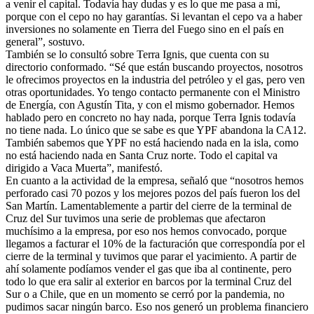
a venir el capital. Todavía hay dudas y es lo que me pasa a mí,
porque con el cepo no hay garantías. Si levantan el cepo va a haber
inversiones no solamente en Tierra del Fuego sino en el país en
general”, sostuvo.
También se lo consultó sobre Terra Ignis, que cuenta con su
directorio conformado. “Sé que están buscando proyectos, nosotros
le ofrecimos proyectos en la industria del petróleo y el gas, pero ven
otras oportunidades. Yo tengo contacto permanente con el Ministro
de Energía, con Agustín Tita, y con el mismo gobernador. Hemos
hablado pero en concreto no hay nada, porque Terra Ignis todavía
no tiene nada. Lo único que se sabe es que YPF abandona la CA12.
También sabemos que YPF no está haciendo nada en la isla, como
no está haciendo nada en Santa Cruz norte. Todo el capital va
dirigido a Vaca Muerta”, manifestó.
En cuanto a la actividad de la empresa, señaló que “nosotros hemos
perforado casi 70 pozos y los mejores pozos del país fueron los del
San Martín. Lamentablemente a partir del cierre de la terminal de
Cruz del Sur tuvimos una serie de problemas que afectaron
muchísimo a la empresa, por eso nos hemos convocado, porque
llegamos a facturar el 10% de la facturación que correspondía por el
cierre de la terminal y tuvimos que parar el yacimiento. A partir de
ahí solamente podíamos vender el gas que iba al continente, pero
todo lo que era salir al exterior en barcos por la terminal Cruz del
Sur o a Chile, que en un momento se cerró por la pandemia, no
pudimos sacar ningún barco. Eso nos generó un problema financiero