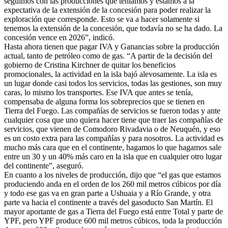
seguimos con las producciones que teníamos y estamos a la
expectativa de la extensión de la concesión para poder realizar la
exploración que corresponde. Esto se va a hacer solamente si
tenemos la extensión de la concesión, que todavía no se ha dado. La
concesión vence en 2026”, indicó.
Hasta ahora tienen que pagar IVA y Ganancias sobre la producción
actual, tanto de petróleo como de gas. “A partir de la decisión del
gobierno de Cristina Kirchner de quitar los beneficios
promocionales, la actividad en la isla bajó alevosamente. La isla es
un lugar donde casi todos los servicios, todas las gestiones, son muy
caras, lo mismo los transportes. Ese IVA que antes se tenía,
compensaba de alguna forma los sobreprecios que se tienen en
Tierra del Fuego. Las compañías de servicios se fueron todas y ante
cualquier cosa que uno quiera hacer tiene que traer las compañías de
servicios, que vienen de Comodoro Rivadavia o de Neuquén, y eso
es un costo extra para las compañías y para nosotros. La actividad es
mucho más cara que en el continente, hagamos lo que hagamos sale
entre un 30 y un 40% más caro en la isla que en cualquier otro lugar
del continente”, aseguró.
En cuanto a los niveles de producción, dijo que “el gas que estamos
produciendo anda en el orden de los 260 mil metros cúbicos por día
y todo ese gas va en gran parte a Ushuaia y a Río Grande, y otra
parte va hacia el continente a través del gasoducto San Martín. El
mayor aportante de gas a Tierra del Fuego está entre Total y parte de
YPF, pero YPF produce 600 mil metros cúbicos, toda la producción