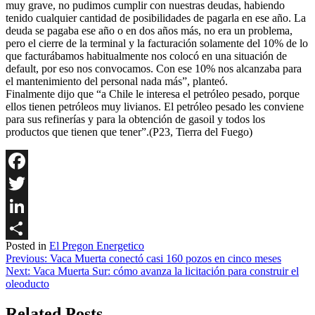
muy grave, no pudimos cumplir con nuestras deudas, habiendo
tenido cualquier cantidad de posibilidades de pagarla en ese año. La
deuda se pagaba ese año o en dos años más, no era un problema,
pero el cierre de la terminal y la facturación solamente del 10% de lo
que facturábamos habitualmente nos colocó en una situación de
default, por eso nos convocamos. Con ese 10% nos alcanzaba para
el mantenimiento del personal nada más”, planteó.
Finalmente dijo que “a Chile le interesa el petróleo pesado, porque
ellos tienen petróleos muy livianos. El petróleo pesado les conviene
para sus refinerías y para la obtención de gasoil y todos los
productos que tienen que tener”.(P23, Tierra del Fuego)
Facebook
Twitter
LinkedIn
Posted in
El Pregon Energetico
Share
Navegación
Previous:
Vaca Muerta conectó casi 160 pozos en cinco meses
Next:
Vaca Muerta Sur: cómo avanza la licitación para construir el
de
oleoducto
entradas
Related Posts