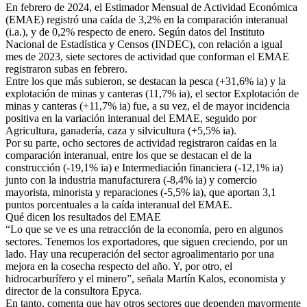
En febrero de 2024, el Estimador Mensual de Actividad Económica
(EMAE) registró una caída de 3,2% en la comparación interanual
(i.a.), y de 0,2% respecto de enero. Según datos del Instituto
Nacional de Estadística y Censos (INDEC), con relación a igual
mes de 2023, siete sectores de actividad que conforman el EMAE
registraron subas en febrero.
Entre los que más subieron, se destacan la pesca (+31,6% ia) y la
explotación de minas y canteras (11,7% ia), el sector Explotación de
minas y canteras (+11,7% ia) fue, a su vez, el de mayor incidencia
positiva en la variación interanual del EMAE, seguido por
Agricultura, ganadería, caza y silvicultura (+5,5% ia).
Por su parte, ocho sectores de actividad registraron caídas en la
comparación interanual, entre los que se destacan el de la
construcción (-19,1% ia) e Intermediación financiera (-12,1% ia)
junto con la industria manufacturera (-8,4% ia) y comercio
mayorista, minorista y reparaciones (-5,5% ia), que aportan 3,1
puntos porcentuales a la caída interanual del EMAE.
Qué dicen los resultados del EMAE
“Lo que se ve es una retracción de la economía, pero en algunos
sectores. Tenemos los exportadores, que siguen creciendo, por un
lado. Hay una recuperación del sector agroalimentario por una
mejora en la cosecha respecto del año. Y, por otro, el
hidrocarburífero y el minero”, señala Martín Kalos, economista y
director de la consultora Epyca.
En tanto, comenta que hay otros sectores que dependen mayormente