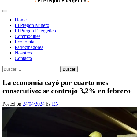
Home
El Pregon Minero
El Pregon Energetico
Commodities
Economia
Patrocinadores
Nosotros
Contacto
Buscar:
La economía cayó por cuarto mes
consecutivo: se contrajo 3,2% en febrero
Posted on
24/04/2024
by
RN