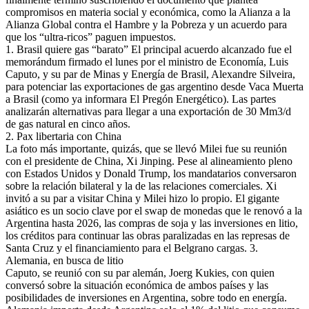
compromisos en materia social y económica, como la Alianza a la
Alianza Global contra el Hambre y la Pobreza y un acuerdo para
que los “ultra-ricos” paguen impuestos.
1. Brasil quiere gas “barato” El principal acuerdo alcanzado fue el
memorándum firmado el lunes por el ministro de Economía, Luis
Caputo, y su par de Minas y Energía de Brasil, Alexandre Silveira,
para potenciar las exportaciones de gas argentino desde Vaca Muerta
a Brasil (como ya informara El Pregón Energético). Las partes
analizarán alternativas para llegar a una exportación de 30 Mm3/d
de gas natural en cinco años.
2. Pax libertaria con China
La foto más importante, quizás, que se llevó Milei fue su reunión
con el presidente de China, Xi Jinping. Pese al alineamiento pleno
con Estados Unidos y Donald Trump, los mandatarios conversaron
sobre la relación bilateral y la de las relaciones comerciales. Xi
invitó a su par a visitar China y Milei hizo lo propio. El gigante
asiático es un socio clave por el swap de monedas que le renovó a la
Argentina hasta 2026, las compras de soja y las inversiones en litio,
los créditos para continuar las obras paralizadas en las represas de
Santa Cruz y el financiamiento para el Belgrano cargas. 3.
Alemania, en busca de litio
Caputo, se reunió con su par alemán, Joerg Kukies, con quien
conversó sobre la situación económica de ambos países y las
posibilidades de inversiones en Argentina, sobre todo en energía.