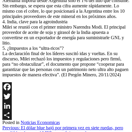
Alemania importa desde Argentina solo el 1% del litio que consume.
Sin embargo, se espera que esta cifra aumente rápidamente. Lo
mismo con el cobre, lo que posicionará a la Argentina entre los 10
principales proveedores de este mineral en los próximos años.
4. India, clave para la agroindustria
Milei se reunió con el primer ministro Narendra Modi. El principal
proveedor de aceite de soja y girasol de la India apuesta a
convertirse en un exportador de energía para suministrarle GNL y
litio.
5. ¿Impuestos a los “ultra-ricos”?
La declaración final de los líderes suscitó idas y vueltas. En su
discurso, Milei rechazó los impuestos y regulaciones pero firmó,
para “no obstaculizar”, el documento que propone “cooperar para
garantizar que las personas con un patrimonio neto ultra alto paguen
impuestos de manera efectiva”. (El Pregón Minero, 20/11/2024)
Facebook
Twitter
LinkedIn
Posted in
Noticias Economicas
Share
Navegación
Previous:
El dólar blue bajó por primera vez en siete ruedas, pero