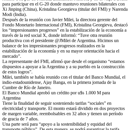
para participar en el G-20 donde mantuvo reuniones bilaterales con
Xi Jinping (China), Kristalina Georgieva (titular del FMI) y Narenda
Modi (India).
Después de la reunión con Javier Milei, la directora gerente del
Fondo Monetario Internacional (FMI), Kristalina Georgieva, destacó
los “impresionantes progresos” en la estabilización de la economía a
través de la red social X, donde informó: “Tuve otra reunión
productiva con el presidente @JMilei de Argentina. Hicimos un
balance de los impresionantes progresos realizados en la
estabilización de la economía y en su mayor orientación hacia el
mercado”.
La representante del FMI, afirmó que desde el organismo “estamos
dispuestos a apoyar a la Argentina y a su pueblo en la construcción
de estos logros”.
Milei, también se había reunido con el titular del Banco Mundial, el
indio-estadounidense, Ajay Banga, en la primera jornada de la
Cumbre de Río de Janeiro.
El Banco Mundial aprobó un crédito por u$s 1.000 M para
Argentina
Tiene la finalidad de seguir sosteniendo tarifas “sociales” en
electricidad y transporte. El monto estará dividido en dos proyectos
de margen variable, reembolsables en 32 años y tienen un período
de gracia de 7 años.
Una parte será para “apoyo a la sostenibilidad y equidad del
transporte público”. De esta manera, se podrá garantizar la tarifa