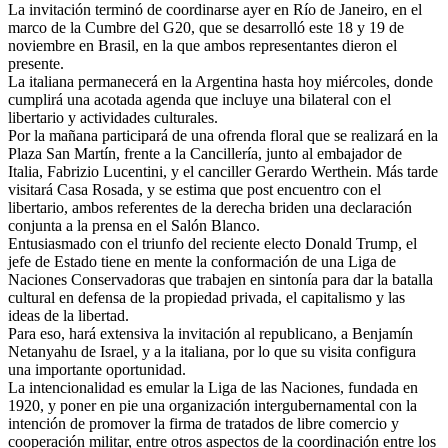
La invitación terminó de coordinarse ayer en Río de Janeiro, en el
marco de la Cumbre del G20, que se desarrolló este 18 y 19 de
noviembre en Brasil, en la que ambos representantes dieron el
presente.
La italiana permanecerá en la Argentina hasta hoy miércoles, donde
cumplirá una acotada agenda que incluye una bilateral con el
libertario y actividades culturales.
Por la mañana participará de una ofrenda floral que se realizará en la
Plaza San Martín, frente a la Cancillería, junto al embajador de
Italia, Fabrizio Lucentini, y el canciller Gerardo Werthein. Más tarde
visitará Casa Rosada, y se estima que post encuentro con el
libertario, ambos referentes de la derecha briden una declaración
conjunta a la prensa en el Salón Blanco.
Entusiasmado con el triunfo del reciente electo Donald Trump, el
jefe de Estado tiene en mente la conformación de una Liga de
Naciones Conservadoras que trabajen en sintonía para dar la batalla
cultural en defensa de la propiedad privada, el capitalismo y las
ideas de la libertad.
Para eso, hará extensiva la invitación al republicano, a Benjamín
Netanyahu de Israel, y a la italiana, por lo que su visita configura
una importante oportunidad.
La intencionalidad es emular la Liga de las Naciones, fundada en
1920, y poner en pie una organización intergubernamental con la
intención de promover la firma de tratados de libre comercio y
cooperación militar, entre otros aspectos de la coordinación entre los