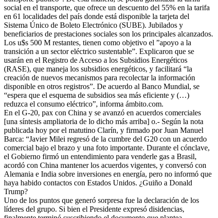
social en el transporte, que ofrece un descuento del 55% en la tarifa
en 61 localidades del país donde está disponible la tarjeta del
Sistema Único de Boleto Electrónico (SUBE). Jubilados y
beneficiarios de prestaciones sociales son los principales alcanzados.
Los u$s 500 M restantes, tienen como objetivo el ”apoyo a la
transición a un sector eléctrico sustentable”. Explicaron que se
usarán en el Registro de Acceso a los Subsidios Energéticos
(RASE), que maneja los subsidios energéticos, y facilitará “la
creación de nuevos mecanismos para recolectar la información
disponible en otros registros”. De acuerdo al Banco Mundial, se
“espera que el esquema de subsidios sea más eficiente y (…)
reduzca el consumo eléctrico”, informa ámbito.com.
En el G-20, pax con China y se avanzó en acuerdos comerciales
[una síntesis ampliatoria de lo dicho más arriba] o.- Según la nota
publicada hoy por el matutino Clarín, y firmado por Juan Manuel
Barca: “Javier Milei regresó de la cumbre del G20 con un acuerdo
comercial bajo el brazo y una foto importante. Durante el cónclave,
el Gobierno firmó un entendimiento para venderle gas a Brasil,
acordó con China mantener los acuerdos vigentes, y conversó con
Alemania e India sobre inversiones en energía, pero no informó que
haya habido contactos con Estados Unidos. ¿Guiño a Donald
Trump?
Uno de los puntos que generó sorpresa fue la declaración de los
líderes del grupo. Si bien el Presidente expresó disidencias,
finalmente terminó suscribiendo el documento que plantea