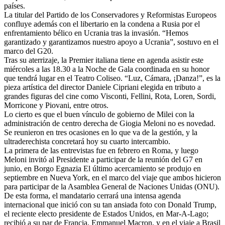
países.
La titular del Partido de los Conservadores y Reformistas Europeos
confluye además con el libertario en la condena a Rusia por el
enfrentamiento bélico en Ucrania tras la invasión. “Hemos
garantizado y garantizamos nuestro apoyo a Ucrania”, sostuvo en el
marco del G20.
Tras su aterrizaje, la Premier italiana tiene en agenda asistir este
miércoles a las 18.30 a la Noche de Gala coordinada en su honor
que tendrá lugar en el Teatro Coliseo. “Luz, Cámara, ¡Danza!”, es la
pieza artística del director Daniele Cipriani elegida en tributo a
grandes figuras del cine como Visconti, Fellini, Rota, Loren, Sordi,
Morricone y Piovani, entre otros.
Lo cierto es que el buen vínculo de gobierno de Milei con la
administración de centro derecha de Giogia Meloni no es novedad.
Se reunieron en tres ocasiones en lo que va de la gestión, y la
ultraderechista concretará hoy su cuarto intercambio.
La primera de las entrevistas fue en febrero en Roma, y luego
Meloni invitó al Presidente a participar de la reunión del G7 en
junio, en Borgo Egnazia El último acercamiento se produjo en
septiembre en Nueva York, en el marco del viaje que ambos hicieron
para participar de la Asamblea General de Naciones Unidas (ONU).
De esta forma, el mandatario cerrará una intensa agenda
internacional que inició con su tan ansiada foto con Donald Trump,
el reciente electo presidente de Estados Unidos, en Mar-A-Lago;
recibió a su par de Francia, Emmanuel Macron, y en el viaje a Brasil