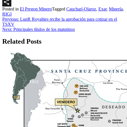
LinkedIn
Posted in
El Pregon Minero
Tagged
Caucharí-Olaroz
,
Exar
,
Minería
,
Share
RIGI
Navegación
Previous:
LunR Royalties recibe la aprobación para cotizar en el
TSXV
de
Next:
Principales títulos de los matutinos
entradas
Related Posts