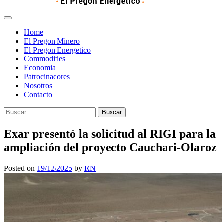
Home
El Pregon Minero
El Pregon Energetico
Commodities
Economia
Patrocinadores
Nosotros
Contacto
Buscar:
Exar presentó la solicitud al RIGI para la
ampliación del proyecto Cauchari-Olaroz
Posted on
19/12/2025
by
RN