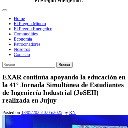
Home
El Pregon Minero
El Pregon Energetico
Commodities
Economia
Patrocinadores
Nosotros
Contacto
Buscar:
EXAR continúa apoyando la educación en
la 41º Jornada Simultánea de Estudiantes
de Ingeniería Industrial (JoSEII)
realizada en Jujuy
Posted on
13/05/2025
13/05/2025
by
RN