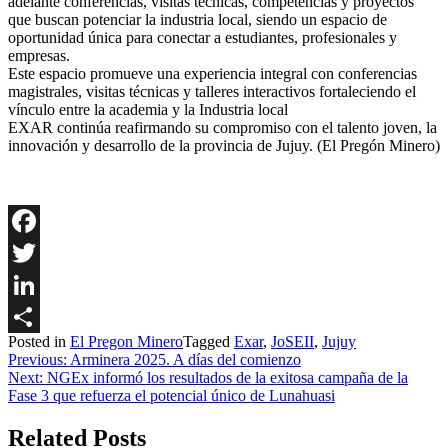
adelante conferencias, visitas técnicas, competencias y proyectos
que buscan potenciar la industria local, siendo un espacio de
oportunidad única para conectar a estudiantes, profesionales y
empresas.
Este espacio promueve una experiencia integral con conferencias
magistrales, visitas técnicas y talleres interactivos fortaleciendo el
vínculo entre la academia y la Industria local
EXAR continúa reafirmando su compromiso con el talento joven, la
innovación y desarrollo de la provincia de Jujuy. (El Pregón Minero)
Facebook
Twitter
LinkedIn
Posted in
El Pregon Minero
Tagged
Exar
,
JoSEII
,
Jujuy
Share
Navegación
Previous:
Arminera 2025. A días del comienzo
Next:
NGEx informó los resultados de la exitosa campaña de la
de
Fase 3 que refuerza el potencial único de Lunahuasi
entradas
Related Posts