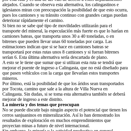
alejados. Cuando se observa esta alternativa, los calingastinos e
iglesianos miran con preocupación la posibilidad de que esto ocurra,
pues los camiones y su tránsito continuo con grandes cargas puedan
deteriorar rápidamente el camino.
Si bien no se sabe qué tipo de movilidades utilizarán para el
transporte del mineral, la especulación más fuerte es que lo harían en
camiones bateas, que transporta unos 30 a 40 toneladas, o en
bitrenes que pueden llevar unas 60 toneladas por carga. Las
estimaciones indican que si se hace en camiones bateas se
transportará por estas rutas unos 8 camiones y si fueran bitrenes
serían 6. Esta última alternativa sería descartada de plano.
A esto se le tiene que sumar que si utilizan esta ruta se tendrá que
mejorar el puente de ingreso a Calingasta, que no está diseñado para
que pasen vehículos con la carga que llevarían estos transportes
mineros.
Por último, está la posibilidad de que los áridos sean transportados
por Tocota, camino que sale a la altura de Villa Nueva en
Calingasta. Sin dudas, si se toma esta alternativa también se deberá
mejorar de ingreso a este distrito.
La minería y dos temas que preocupan
No se puede discutir bajo ningún aspecto el potencial que tienen los
cerros sanjuaninos en mineralización. Así lo han demostrado los
resultados de exploración en muchos emprendimientos que
proyectan minas a futuro de nivel internacional.
Sin embargo, la minería y la actividad productiva en general