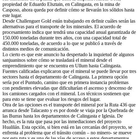
propiedad de Eduardo Elsztain, en Calingasta, en la mina de
Casposo, ahora queda por definir cómo se llevarán los sólidos hasta
este lugar.
Desde Challenguer Gold están trabajando en definir cuáles serán las
alternativas para el transporte de los minerales. El acuerdo de
procesamiento indica que tendrá una capacidad anual garantizada de
150.000 toneladas durante tres años, con una capacidad total de
450.000 toneladas, de acuerdo a lo que se publicó a través de
distintos medios de comunicación.
Lo cierto es que este anuncio ha despertado la inquietud de algunos
sanjuaninos sobre cómo se trasladará el mineral desde el
emprendimiento que se encuentra en Ullum hasta Calingasta.
Fuentes calificadas explicaron que el mineral se puede llevar por tres
sectores hasta el departamento de Calingasta. La primera opción
sería por el Puntudo, camino que en primera instancia problemas
con pendientes elevadas que dificultarían el ascenso y descenso de
los camiones cargados con el mineral. Los técnicos sostienen que
para esto se tiene que evaluar los riesgos del lugar.
Otra de las opciones es el transporte del mineral por la Ruta 436 que
arranca desde Talacasto y es por donde se viaja por la Quebrada de
las Burras hasta los departamentos de Calingasta e Iglesia. De
hecho, es la ruta que pasa por las inmediaciones del proyecto
Hualilán. Esta opción, si bien está en las cercanías del proyecto, se
enfrenta al problema que el tránsito común – no minero- se mueve
por esta ruta y es una de las vías de acceso a estos departamentos