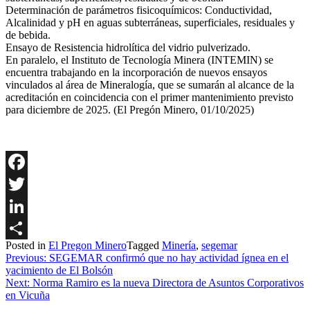
Determinación de parámetros fisicoquímicos: Conductividad,
Alcalinidad y pH en aguas subterráneas, superficiales, residuales y
de bebida.
Ensayo de Resistencia hidrolítica del vidrio pulverizado.
En paralelo, el Instituto de Tecnología Minera (INTEMIN) se
encuentra trabajando en la incorporación de nuevos ensayos
vinculados al área de Mineralogía, que se sumarán al alcance de la
acreditación en coincidencia con el primer mantenimiento previsto
para diciembre de 2025. (El Pregón Minero, 01/10/2025)
Facebook
Twitter
LinkedIn
Posted in
El Pregon Minero
Tagged
Minería
,
segemar
Share
Navegación
Previous:
SEGEMAR confirmó que no hay actividad ígnea en el
yacimiento de El Bolsón
de
Next:
Norma Ramiro es la nueva Directora de Asuntos Corporativos
entradas
en Vicuña