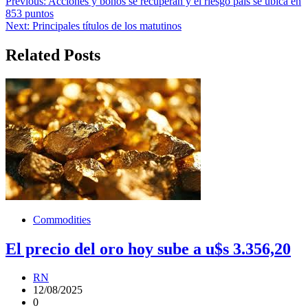
Navegación
Previous:
Acciones y bonos se recuperan y el riesgo país se ubica en
853 puntos
de
Next:
Principales títulos de los matutinos
entradas
Related Posts
Commodities
El precio del oro hoy sube a u$s 3.356,20
RN
12/08/2025
0