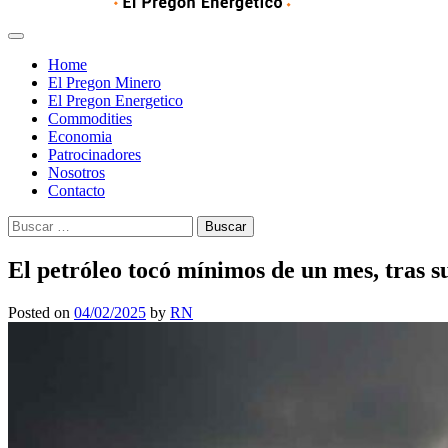
Home
El Pregon Minero
El Pregon Energetico
Commodities
Economia
Patrocinadores
Nosotros
Contacto
Buscar:
El petróleo tocó mínimos de un mes, tras 
Posted on
04/02/2025
by
RN