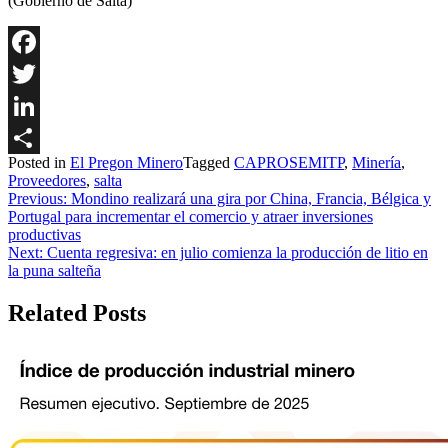
(Gobierno de Salta)
Facebook
Twitter
LinkedIn
Posted in
El Pregon Minero
Tagged
CAPROSEMITP
,
Minería
,
Share
Proveedores
,
salta
Navegación
Previous:
Mondino realizará una gira por China, Francia, Bélgica y
Portugal para incrementar el comercio y atraer inversiones
de
productivas
entradas
Next:
Cuenta regresiva: en julio comienza la producción de litio en
la puna salteña
Related Posts