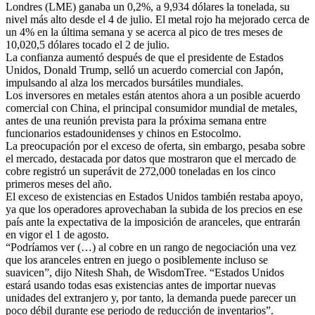
Londres (LME) ganaba un 0,2%, a 9,934 dólares la tonelada, su
nivel más alto desde el 4 de julio. El metal rojo ha mejorado cerca de
un 4% en la última semana y se acerca al pico de tres meses de
10,020,5 dólares tocado el 2 de julio.
La confianza aumentó después de que el presidente de Estados
Unidos, Donald Trump, selló un acuerdo comercial con Japón,
impulsando al alza los mercados bursátiles mundiales.
Los inversores en metales están atentos ahora a un posible acuerdo
comercial con China, el principal consumidor mundial de metales,
antes de una reunión prevista para la próxima semana entre
funcionarios estadounidenses y chinos en Estocolmo.
La preocupación por el exceso de oferta, sin embargo, pesaba sobre
el mercado, destacada por datos que mostraron que el mercado de
cobre registró un superávit de 272,000 toneladas en los cinco
primeros meses del año.
El exceso de existencias en Estados Unidos también restaba apoyo,
ya que los operadores aprovechaban la subida de los precios en ese
país ante la expectativa de la imposición de aranceles, que entrarán
en vigor el 1 de agosto.
“Podríamos ver (…) al cobre en un rango de negociación una vez
que los aranceles entren en juego o posiblemente incluso se
suavicen”, dijo Nitesh Shah, de WisdomTree. “Estados Unidos
estará usando todas esas existencias antes de importar nuevas
unidades del extranjero y, por tanto, la demanda puede parecer un
poco débil durante ese periodo de reducción de inventarios”.