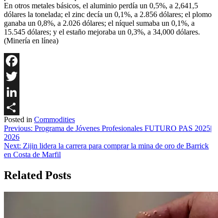
En otros metales básicos, el aluminio perdía un 0,5%, a 2,641,5
dólares la tonelada; el zinc decía un 0,1%, a 2.856 dólares; el plomo
ganaba un 0,8%, a 2.026 dólares; el níquel sumaba un 0,1%, a
15.545 dólares; y el estaño mejoraba un 0,3%, a 34,000 dólares.
(Minería en línea)
Facebook
Twitter
LinkedIn
Posted in
Commodities
Share
Navegación
Previous:
Programa de Jóvenes Profesionales FUTURO PAS 2025|
2026
de
Next:
Zijin lidera la carrera para comprar la mina de oro de Barrick
entradas
en Costa de Marfil
Related Posts