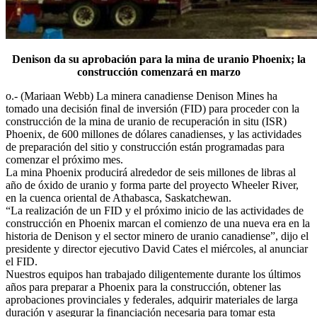
Denison da su aprobación para la mina de uranio Phoenix; la
construcción comenzará en marzo
o.- (Mariaan Webb) La minera canadiense Denison Mines ha
tomado una decisión final de inversión (FID) para proceder con la
construcción de la mina de uranio de recuperación in situ (ISR)
Phoenix, de 600 millones de dólares canadienses, y las actividades
de preparación del sitio y construcción están programadas para
comenzar el próximo mes.
La mina Phoenix producirá alrededor de seis millones de libras al
año de óxido de uranio y forma parte del proyecto Wheeler River,
en la cuenca oriental de Athabasca, Saskatchewan.
“La realización de un FID y el próximo inicio de las actividades de
construcción en Phoenix marcan el comienzo de una nueva era en la
historia de Denison y el sector minero de uranio canadiense”, dijo el
presidente y director ejecutivo David Cates el miércoles, al anunciar
el FID.
Nuestros equipos han trabajado diligentemente durante los últimos
años para preparar a Phoenix para la construcción, obtener las
aprobaciones provinciales y federales, adquirir materiales de larga
duración y asegurar la financiación necesaria para tomar esta