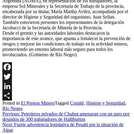
Argentina (AOMA), en representación de los trabajadores, la
empresa Sol Minerales y la Secretaría de Trabajo de la provincia,
encabezada por su titular, María Martha Avilez, acompañada por el
director de Higiene y Seguridad del organismo, Juan Sellan.
También estuvieron presentes los representantes de la delegación
Jacobacci de la Secretaría de Minería de la Provincia.
Desde el gremio y las autoridades laborales destacaron la
importancia de este avance, que apunta a fortalecer la prevención de
riesgos y mejorar las condiciones de trabajo en la actividad minera,
promoviendo un entorno laboral más seguro para todos los
involucrados. (Gobierno de Río Negro)
Facebook
Twitter
LinkedIn
Posted in
El Pregon Minero
Tagged
Comité
,
Higiene y Seguridad
,
Share
Río Negro
Navegación
Previous:
Petroleros privados de Chubut amenazan con un paro por
despidos de 300 trabajadores de Halliburton
de
Next:
Fuerte advertencia legislativa de Pesatti por la situación de
entradas
Alpat