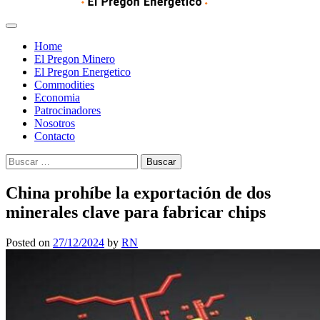
Home
El Pregon Minero
El Pregon Energetico
Commodities
Economia
Patrocinadores
Nosotros
Contacto
Buscar:
China prohíbe la exportación de dos
minerales clave para fabricar chips
Posted on
27/12/2024
by
RN