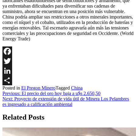
fabricantes estadounidenses de semiconductores y armamento, que
ya enfrentaban dificultades para diversificar sus cadenas de
suministro, ahora se encuentran en una posición más vulnerable.
China podría ampliar sus restricciones a otros minerales importantes,
como el níquel y el cobalto, utilizados en la producción de baterías y
energías renovables. Tal escenario agravaría aún más las tensiones
comerciales y las preocupaciones de seguridad en Occidente. (World
Energy Trade)
Facebook
Twitter
LinkedIn
Posted in
El Pregon Minero
Tagged
China
Share
Navegación
Previous:
El precio del oro hoy baja a u$s 2.650,50
Next:
Proyecto de extensión de vida útil de Minera Los Pelambres
de
es ingresado a calificación ambiental
entradas
Related Posts