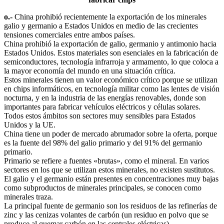
o.-
China prohibió recientemente la exportación de los minerales
galio y germanio a Estados Unidos en medio de las crecientes
tensiones comerciales entre ambos países.
China prohibió la exportación de galio, germanio y antimonio hacia
Estados Unidos. Estos materiales son esenciales en la fabricación de
semiconductores, tecnología infrarroja y armamento, lo que coloca a
la mayor economía del mundo en una situación crítica.
Estos minerales tienen un valor económico crítico porque se utilizan
en chips informáticos, en tecnología militar como las lentes de visión
nocturna, y en la industria de las energías renovables, donde son
importantes para fabricar vehículos eléctricos y células solares.
Todos estos ámbitos son sectores muy sensibles para Estados
Unidos y la UE.
China tiene un poder de mercado abrumador sobre la oferta, porque
es la fuente del 98% del galio primario y del 91% del germanio
primario.
Primario se refiere a fuentes «brutas», como el mineral. En varios
sectores en los que se utilizan estos minerales, no existen sustitutos.
El galio y el germanio están presentes en concentraciones muy bajas
como subproductos de minerales principales, se conocen como
minerales traza.
La principal fuente de germanio son los residuos de las refinerías de
zinc y las cenizas volantes de carbón (un residuo en polvo que se
produce al quemar carbón en las centrales eléctricas).